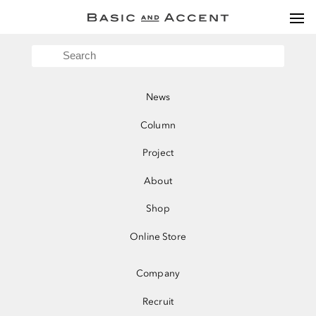
togg
navi
News
Column
Project
About
Shop
Online Store
Shop
BASIC AND ACCENT 虎ノ門ヒルズステーシ
News
ョンタワー
Column
Project
About
Shop
Online Store
Company
Recruit