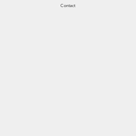
Contact
〒105-5590 東京都港区虎ノ門2-6-3 虎ノ門ヒルズステー
ションタワー地下2F
TEL 03-6273-3355
OPEN 11：00-20：00