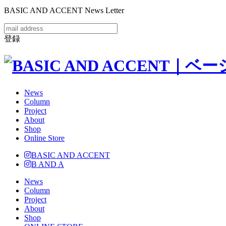
BASIC AND ACCENT News Letter
登録
News
Column
Project
About
Shop
Online Store
BASIC AND ACCENT
B AND A
News
Column
Project
About
Shop