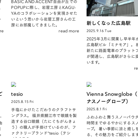
オ
BASIC AND ACCENT自由が丘での
、
POPUPに際し、岩屋工房とKAGU-
を
YAのコラボレーションを実現させた
ト
いという思いから岩屋工房さんの工
新しくなった広島駅
房にお邪魔してきました。
re
read more
2025.9.16 Tue
2025年3月に開業し早半年
広島駅ビル「ミナモア」。 
新たに路面電車のプラット
が開通し、広島駅がさらに
います。
r
ご
tesio
Vienna Snowglob
ナスノーグローブ）
2025.8.15 Fri
2025.8.1 Fri
手塩にかけたこだわりのクラフトサ
ングラス。 福井県鯖江市で眼鏡を製
ー
ふわふわと舞うスノーパウ
造する谷口眼鏡（たにぐちがんきょ
由
時間までゆるやかにするス
う）の職人が手掛けているのが、フ
国
ーブ。 暑い季節に涼と癒し
ァクトリーブランド“tesio（テシ
ら
る、その魅力をご紹介しま