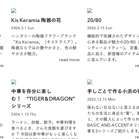
Kis Keramia 陶器の花
20/80
2026.3.1 Sun
2026.2.15 Sun
ラ
ハンガリーの陶器フラワーブランド
機能的で洗練されたデザイ
〝Kis Keramia〟（キスケラミア）。
心ある製品が魅力の20/80
ズ展
陶器ならではの艶やかさと、色の鮮
ンティーエイティー)。 定
ー
やかさが魅力。
品に加え、新登場のアイテ
read more
に並んでいます。
re
r
中華を存分に楽し
手しごとで作る小浜の
む！ “TIGER＆DRAGON”
2025.12.15 Mon
シリーズ
贈
使わない日はないと言える
たちの生活に身近な“箸”。 
2026.1.15 Thu
と、その職人によって作ら
ラーメン、炒飯、餃子。中華料理を
の
BASIC AND ACCENTオ
食べるとき、どんな食器を選びます
箸を3シリーズご紹介します
か？ 今回は家中華がもっと楽しくな
re
r