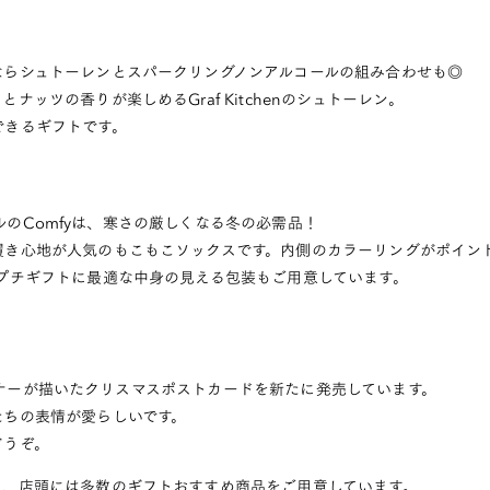
ならシュトーレンとスパークリングノンアルコールの組み合わせも◎
ナッツの香りが楽しめるGraf Kitchenのシュトーレン。
できるギフトです。
リジナルのComfyは、寒さの厳しくなる冬の必需品！
履き心地が人気のもこもこソックスです。内側のカラーリングがポイン
プチギフトに最適な中身の見える包装もご用意しています。
のデザイナーが描いたクリスマスポストカードを新たに発売しています。
たちの表情が愛らしいです。
どうぞ。
も、店頭には多数のギフトおすすめ商品をご用意しています。