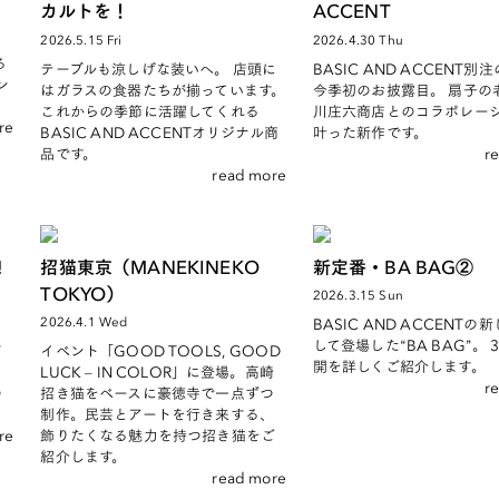
カルトを！
ACCENT
2026.5.15 Fri
2026.4.30 Thu
気
る
テーブルも涼しげな装いへ。 店頭に
BASIC AND ACCENT別
ン
はガラスの食器たちが揃っています。
今季初のお披露目。 扇子の
これからの季節に活躍してくれる
川庄六商店とのコラボレー
re
BASIC AND ACCENTオリジナル商
叶った新作です。
品です。
r
read more
!
招猫東京（MANEKINEKO
新定番・BA BAG②
TOKYO）
2026.3.15 Sun
2026.4.1 Wed
BASIC AND ACCENTの
して登場した“BA BAG”。
ザ
イベント「GOOD TOOLS, GOOD
開を詳しくご紹介します。
LUCK – IN COLOR」に登場。高崎
r
の
招き猫をベースに豪徳寺で一点ずつ
制作。民芸とアートを行き来する、
re
飾りたくなる魅力を持つ招き猫をご
紹介します。
read more