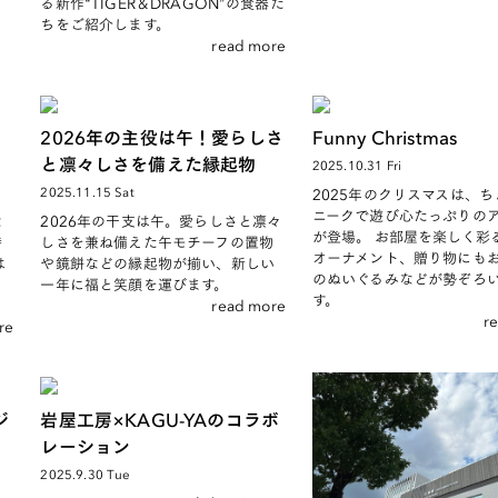
る新作“TIGER＆DRAGON”の食器た
ちをご紹介します。
read more
2026年の主役は午！愛らしさ
Funny Christmas
と凛々しさを備えた縁起物
2025.10.31 Fri
2025.11.15 Sat
2025年のクリスマスは、
ニークで遊び心たっぷりの
な
2026年の干支は午。愛らしさと凛々
が登場。 お部屋を楽しく彩
特
しさを兼ね備えた午モチーフの置物
オーナメント、贈り物にも
は
や鏡餅などの縁起物が揃い、新しい
のぬいぐるみなどが勢ぞろ
出
一年に福と笑顔を運びます。
す。
read more
r
re
ジ
岩屋工房×KAGU-YAのコラボ
レーション
2025.9.30 Tue