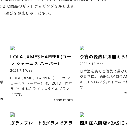
は、お好きな商品のギフトラッピングを承ります。
フト選びをお楽しみください。
LOLA JAMES HARPER (ロー
今宵の晩酌に酒器えら
ラ ジェームス ハーパー)
2026.6.15 Mon
2026.7.1 Wed
店
日本酒を楽しむ晩酌に選び
やお猪口。 酒器はBASIC A
LOLA JAMES HARPER（ローラ ジ
、想
ACCENTの人気アイテムで
ェームス ハーパー）は、2013年にパ
こ
す。
リで生まれたライフスタイルブラン
r
ドです。
re
read more
ガラスプレート&グラスでアラ
西川庄六商店×BASIC 