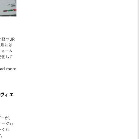
が経つJR
8月には
フォーム
変化して
ead more
e（ヴィエ
ダーが、
ノーグロ
をくれ
す。