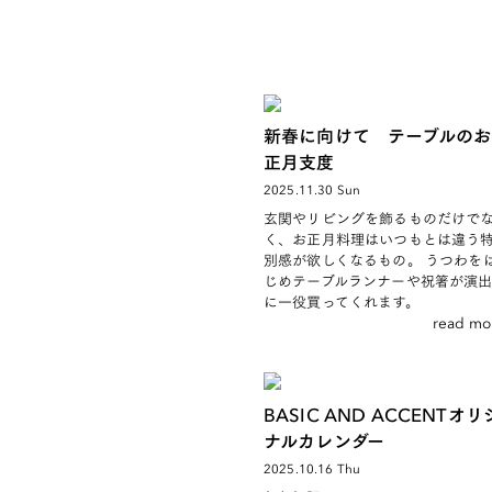
新春に向けて テーブルのお
正月支度
2025.11.30 Sun
玄関やリビングを飾るものだけで
く、お正月料理はいつもとは違う
別感が欲しくなるもの。 うつわを
じめテーブルランナーや祝箸が演
に一役買ってくれます。
read mo
BASIC AND ACCENTオリ
ナルカレンダー
2025.10.16 Thu