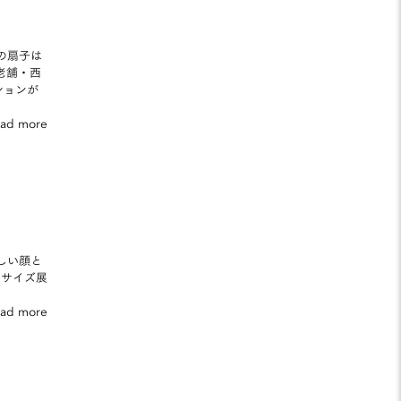
注の扇子は
老舗・西
ションが
ead more
新しい顔と
 3サイズ展
ead more