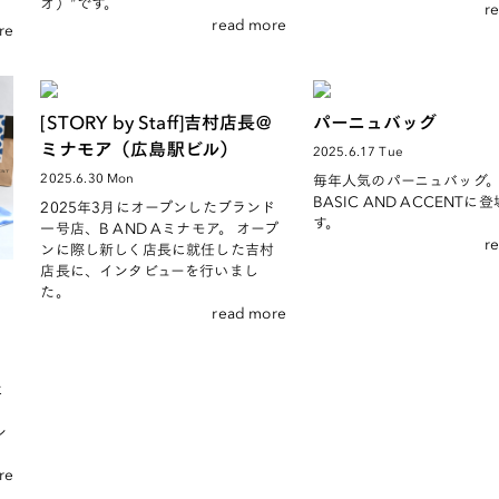
オ）”です。
r
read more
re
[STORY by Staff]吉村店長@
パーニュバッグ
ミナモア（広島駅ビル）
2025.6.17 Tue
2025.6.30 Mon
毎年人気のパーニュバッグ
BASIC AND ACCENTに
2025年3月にオープンしたブランド
す。
一号店、B AND Aミナモア。 オープ
r
ンに際し新しく店長に就任した吉村
店長に、インタビューを行いまし
た。
read more
も
に
ロ
ン
re