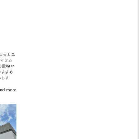
ちょっとユ
アイテム
る置物や
おすすめ
いしま
ead more