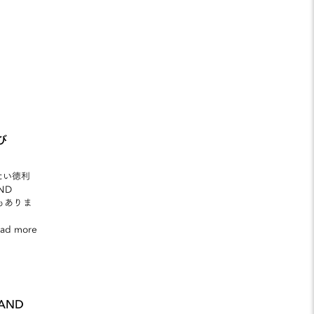
び
たい徳利
ND
もありま
ead more
AND