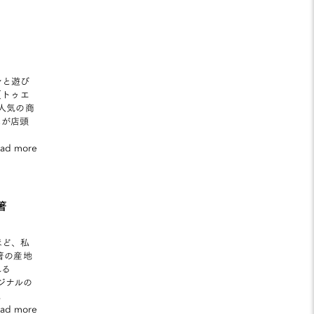
ンと遊び
（トゥエ
番人気の商
ムが店頭
ead more
箸
ほど、私
箸の産地
れる
リジナルの
。
ead more