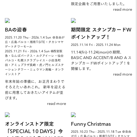
限定企画をご用意いたしました。
read more
BAの迎春
期間限定 スタンプカードW
ポイントアップ！
2025.11.20 Thu - 2026.1.4 Sun ＠自由が
丘・広島パルコ・湘南T-SITE・タカシマヤ
2025.11.14 Fri - 2025.11.24 Mon
ゲートタワーモール
2025.11.21 Fri - 2026.1.4 Sun @西宮阪
11.14(fri)-11.24(mon)の期間、
急・なんばパークス・ルクアイーレ・仙台
BASIC AND ACCENT/B AND A ス
パルコ・札幌ステラプレイス・小田急町
タンプカードWポイントアップ！を
田・アミュプラザ長崎・虎ノ門ヒルズステ
開催します。
ーションタワー・ニュウマン高輪・オンラ
read more
インストア
年末年始の準備に、お正月まわりで
そろえたいあれこれ。 新年を迎える
前に用意しておきたいアイテムが並
びます。
read more
オンラインストア限定
Funny Christmas
「SPECIAL 10 DAYS」今
2025.10.23 Thu - 2025.11.18 Tue ＠自由
が丘・広島パルコ・湘南T-SITE・タカシマ