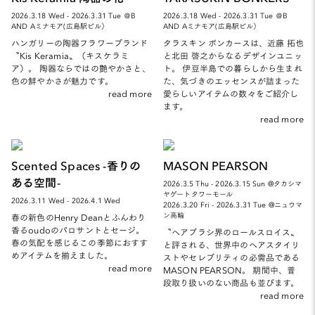
2026.3.18 Wed - 2026.3.31 Tue ＠B
2026.3.18 Wed - 2026.3.31 Tue ＠B
AND Aミナモア(広島駅ビル）
AND Aミナモア(広島駅ビル）
ハンガリーの陶器フラワーブランド
タラスキン ボンカースは、近藤 拓也
〝Kis Keramia〟（キスケラミ
と北田 啓之からなるデザインユニッ
ア）。 陶器ならではの艶やかさと、
ト。 伊豆半島での暮らしから生まれ
色の鮮やかさが魅力です。
た、気づきのエッセンスが詰まった
read more
愛らしいアイテムの数々をご紹介し
ます。
read more
Scented Spaces -香りの
MASON PEARSON
ある空間-
2026.3.5 Thu - 2026.3.15 Sun @タカシマ
ヤゲートタワーモール
2026.3.11 Wed - 2026.4.1 Wed
2026.3.20 Fri - 2026.3.31 Tue @ニュウマ
ン高輪
春の新色のHenry Deanとふんわり
香るoudoのパロサントとセージ。
〝ヘアブラシ界のロールスロイス〟
春の気配を感じるこの季節におすす
と評される、世界中のヘアスタイリ
めアイテムを揃えました。
ストやセレブリティの必需品である
read more
MASON PEARSON。 期間中、普
段取り扱いのない商品も並びます。
read more