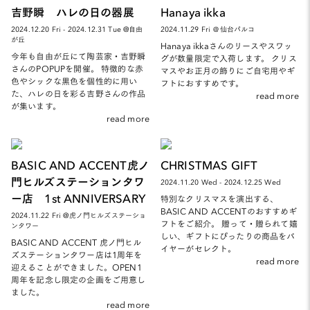
吉野瞬 ハレの日の器展
Hanaya ikka
2024.12.20 Fri - 2024.12.31 Tue @自由
2024.11.29 Fri ＠仙台パルコ
が丘
Hanaya ikkaさんのリースやスワッ
今年も自由が丘にて陶芸家・吉野瞬
グが数量限定で入荷します。 クリス
さんのPOPUPを開催。 特徴的な赤
マスやお正月の飾りにご自宅用やギ
色やシックな黒色を個性的に用い
フトにおすすめです。
た、ハレの日を彩る吉野さんの作品
read more
が集います。
read more
BASIC AND ACCENT虎ノ
CHRISTMAS GIFT
門ヒルズステーションタワ
2024.11.20 Wed - 2024.12.25 Wed
ー店 1st ANNIVERSARY
特別なクリスマスを演出する、
BASIC AND ACCENTのおすすめギ
2024.11.22 Fri @虎ノ門ヒルズステーショ
フトをご紹介。 贈って・贈られて嬉
ンタワー
しい、ギフトにぴったりの商品をバ
BASIC AND ACCENT 虎ノ門ヒル
イヤーがセレクト。
ズステーションタワー店は1周年を
read more
迎えることができました。OPEN1
周年を記念し限定の企画をご用意し
ました。
read more