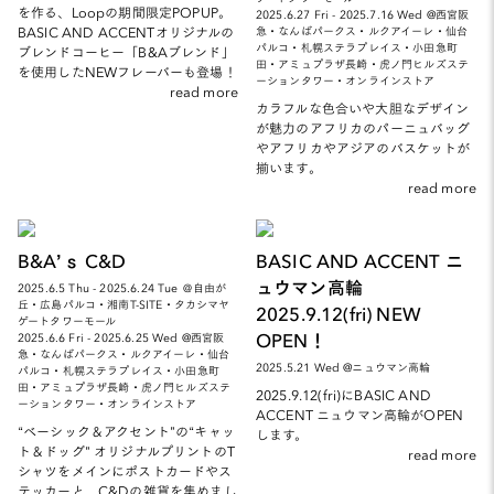
を作る、Loopの期間限定POPUP。
2025.6.27 Fri - 2025.7.16 Wed @西宮阪
BASIC AND ACCENTオリジナルの
急・なんばパークス・ルクアイーレ・仙台
パルコ・札幌ステラプレイス・小田急町
ブレンドコーヒー「B&Aブレンド」
田・アミュプラザ長崎・虎ノ門ヒルズステ
を使用したNEWフレーバーも登場！
ーションタワー・オンラインストア
read more
カラフルな色合いや大胆なデザイン
が魅力のアフリカのパーニュバッグ
やアフリカやアジアのバスケットが
揃います。
read more
B&A’ｓ C&D
BASIC AND ACCENT ニ
ュウマン高輪
2025.6.5 Thu - 2025.6.24 Tue ＠自由が
丘・広島パルコ・湘南T-SITE・タカシマヤ
2025.9.12(fri) NEW
ゲートタワーモール
OPEN！
2025.6.6 Fri - 2025.6.25 Wed @西宮阪
急・なんばパークス・ルクアイーレ・仙台
2025.5.21 Wed @ニュウマン高輪
パルコ・札幌ステラプレイス・小田急町
田・アミュプラザ長崎・虎ノ門ヒルズステ
2025.9.12(fri)にBASIC AND
ーションタワー・オンラインストア
ACCENT ニュウマン高輪がOPEN
“ベーシック＆アクセント”の“キャッ
します。
ト＆ドッグ” オリジナルプリントのT
read more
シャツをメインにポストカードやス
テッカーと C&Dの雑貨を集めまし