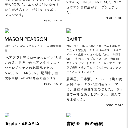
9.12(fri)、BASIC AND ACCENTニ
房のPOPUP。 エッジの利いた作品
ュウマン高輪店がオープンしまし
たちが呼応する、特別なコラボレー
た。
ションです。
read more
read more
MASON PEARSON
BA横丁
2025.9.17 Wed - 2025.9.30 Tue @西宮阪
2025.9.18 Thu - 2025.10.8 Wed ＠自由
急
が丘・西宮阪急・なんばパークス・ルクア
イーレ・広島パルコ・仙台パルコ・湘南T-
‘ヘアブラシ界のロールスロイス’と評
SITE・札幌ステラプレイス・小田急町田・
される、世界中のヘアスタイリスト
タカシマヤゲートタワーモール・アミュプ
やセレブリティの必需品である
ラザ長崎・虎ノ門ヒルズステーションタワ
ー・オンラインストア
MASON PEARSON。 期間中、普
段取り扱いのない商品も並びます。
居酒屋、日本酒、ビール！ 下町の商
read more
店街にあるような居酒屋をテーマ
に、食器や道具を集めました。 おう
ちで一杯を楽しむアイテム、選んで
みませんか。
read more
iittala・ARABIA
吉野瞬 銀の器展