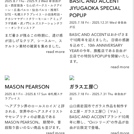
BASIC AND ACCENT
2025.8.7 Thu - 2025.9.3 Wed ＠自由が
丘・西宮阪急・なんばパークス・ルクアイ
JIYUGAOKA SPECIAL
ーレ・広島パルコ・仙台パルコ・湘南T-
POPUP
SITE・札幌ステラプレイス・小田急町田・
タカシマヤゲートタワーモール・アミュプ
2025.7.18 Fri - 2025.12.31 Wed ＠自由
ラザ長崎・虎ノ門ヒルズステーションタワ
が丘
ー・オンラインストア
BASIC AND ACCENTはおかげさま
まだ暑さが残るこの時期に、透け感
で10周年を迎えました。 日頃の感謝
が涼しげなクリア、シースルー、ス
を込めて、10th ANNIVERSARY
ケルトン素材の雑貨を集めました。
YEARの今年、旗艦店である自由が
read more
丘店での特別なPOPUPを開催いたし
ます。
read more
MASON PEARSON
ガラス工房○
2025.8.1 Fri - 2025.8.17 Sun ＠札幌ステ
2025.7.18 Fri - 2025.7.31 Thu ＠自由が
ラプレイス
丘
‘ヘアブラシ界のロールスロイス’と評
山口県岩国市でガラス作品を制作す
される、世界中のヘアスタイリスト
る工房・ガラス工房○（マル）。
やセレブリティの必需品である
BASIC AND ACCENTブランド10周
MASON PEARSON。 期間中、普
年に際し、“Oriシリーズ”の作品が自
段取り扱いのない商品も並びます。
由が丘限定で登場。
read more
read more