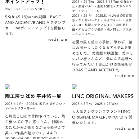
ポイントアップ！
2025.4.24 Thu - 2025.5.13 Tue ＠自由が
丘・広島パルコ・湘南T-SITE・タカシマヤ
2025.5.9 Fri - 2025.5.18 Sun
ゲートタワーモール
2025.4.25 Fri - 2025.5.14 Wed @西宮阪
5.9(fri)-5.18(sun)の期間、BASIC
急・なんばパークス・ルクアイーレ・仙台
AND ACCENT/B AND A スタンプ
パルコ・札幌ステラプレイス・小田急町
カードWポイントアップ！を開催し
田・アミュプラザ長崎・虎ノ門ヒルズステ
ます。
ーションタワー
read more
初夏の風を感じる季節、思わず一緒
にお出かけしたくなるアイテムを集
めました。 美術館や映画館、美味し
いパン屋さんなど、気になる場所へ
行ってみたい！お出かけの準備をぜ
ひBASIC AND ACCENTで。
read more
陶工房つばめ 平井悠一展
LINC ORIGINAL MAKERS
2025.4.4 Fri - 2025.4.15 Tue ＠タカシマ
2025.4.3 Thu - 2025.4.23 Wed
ヤゲートタワーモール
大人気フレグランスブランドLINC
石川県白山市で作陶されている、陶
ORIGINAL MAKERSのPOPUPを開
工房つばめ 平井悠一さん。 陶器の
催いたします。
あたたかみがありながらも軽やかで
read more
美しい作品が魅力です。 4.4 Fri
10:00～16:00 在店予定 ※都合に