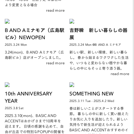
より変更となる場合
read more
B AND Aミナモア（広島駅
吉野瞬 新しい暮らしの器
ビル）NEWOPEN
展
2025.3.24 Mon
2025.3.24 Mon @B AND A ミナモア
3.24(mon)、B AND Aミナモア（広
新しい駅、新しい環境、新しい暮ら
島駅ビル）店がオープンしました。
し。 春から始まるワクワクした生活
read more
や、いつもと変わらない穏やかな暮
らしの中にもそっと寄り添う器。
read more
10th ANNIVERSARY
SOMETHING NEW
YEAR
2025.3.11 Tue - 2025.4.2 Wed
春は新しいことがスタートする季
2025.3.8 Sat
節。 暮らしの中に新しく買い揃えた
2025.3.10(mon)、BASIC AND
りお気に入りを追加したり。新しい
ACCENTはおかげさまで10周年を
気持ちで新生活が迎えられるよう
迎えます。 日頃の感謝を込めて、自
BASIC AND ACCENTおすすめのイ
由が丘店での特別なPOPUPの開催を