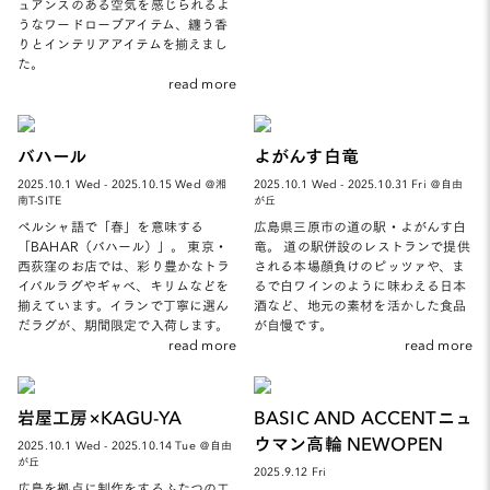
ュアンスのある空気を感じられるよ
うなワードローブアイテム、纏う香
りとインテリアアイテムを揃えまし
た。
read more
バハール
よがんす白竜
2025.10.1 Wed - 2025.10.15 Wed ＠湘
2025.10.1 Wed - 2025.10.31 Fri ＠自由
南T-SITE
が丘
ペルシャ語で「春」を意味する
広島県三原市の道の駅・よがんす白
「BAHAR（バハール）」。 東京・
竜。 道の駅併設のレストランで提供
西荻窪のお店では、彩り豊かなトラ
される本場顔負けのピッツァや、ま
イバルラグやギャベ、キリムなどを
るで白ワインのように味わえる日本
揃えています。イランで丁寧に選ん
酒など、地元の素材を活かした食品
だラグが、期間限定で入荷します。
が自慢です。
read more
read more
岩屋工房×KAGU-YA
BASIC AND ACCENTニュ
ウマン高輪 NEWOPEN
2025.10.1 Wed - 2025.10.14 Tue ＠自由
が丘
2025.9.12 Fri
広島を拠点に制作をするふたつの工