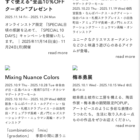
すぐ使える”全品10％OFF
ヤゲートタワーモール
クーポン”プレゼント
2025.10.23 Thu - 2025.11.19 Wed @西
宮阪急・なんばパークス・ルクアイーレ・
2025.11.14 Fri - 2025.11.24 Mon
仙台パルコ・札幌ステラプレイス・小田急
町田・アミュプラザ長崎・虎ノ門ヒルズス
オンラインストア限定 「SPECIAL日
テーションタワー・ニュウマン高輪・オン
頃の感謝を込めて、「SPECIAL 10
ラインストア
DAYS」キャンペーンを開催いたし
ユニークなクリスマスオーナメント
ます。 ｜ 2025年11月14日(金) - 11
などひと味違う遊び心のあるアイテ
月24日(月)開催
ムが登場。
read more
read more
Mixing Nuance Colors
梅本勇展
2025.10.9 Thu - 2025.10.28 Tue ＠自由
2025.10.1 Wed - 2025.10.15 Wed ＠広
が丘・広島パルコ・湘南T-SITE・タカシマ
島パルコ
ヤゲートタワーモール
岐阜県土岐市に工房を構える、陶芸
2025.10.10 Fri - 2025.10.29 Wed @西宮
作家・梅本勇の期間限定POPUP。
阪急・なんばパークス・ルクアイーレ・仙
アートピースのように多彩な表情の
台パルコ・札幌ステラプレイス・小田急町
田・アミュプラザ長崎・虎ノ門ヒルズステ
うつわたち。 生活に取り入れる一点
ーションタワー・ニュウマン高輪・オンラ
ものの作品をぜひお迎えください。
インストア
read more
「combination」「mix」
「gradation」 季節の間に漂うニ