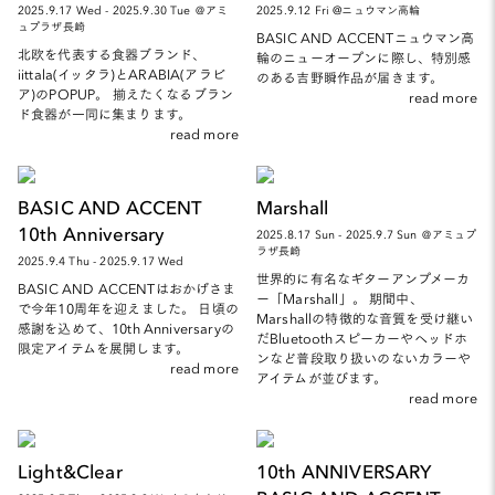
2025.9.17 Wed - 2025.9.30 Tue ＠アミ
2025.9.12 Fri @ニュウマン高輪
ュプラザ長崎
BASIC AND ACCENTニュウマン高
北欧を代表する食器ブランド、
輪のニューオープンに際し、特別感
iittala(イッタラ)とARABIA(アラビ
のある吉野瞬作品が届きます。
ア)のPOPUP。 揃えたくなるブラン
read more
ド食器が一同に集まります。
read more
BASIC AND ACCENT
Marshall
10th Anniversary
2025.8.17 Sun - 2025.9.7 Sun ＠アミュプ
ラザ長崎
2025.9.4 Thu - 2025.9.17 Wed
世界的に有名なギターアンプメーカ
BASIC AND ACCENTはおかげさま
ー「Marshall」。 期間中、
で今年10周年を迎えました。 日頃の
Marshallの特徴的な音質を受け継い
感謝を込めて、10th Anniversaryの
だBluetoothスピーカーやヘッドホ
限定アイテムを展開します。
ンなど普段取り扱いのないカラーや
read more
アイテムが並びます。
read more
Light&Clear
10th ANNIVERSARY