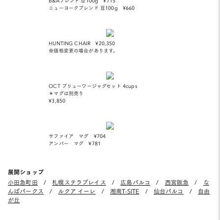
B&Aブレンド 豆100g ¥715
ニューヨークブレンド 豆100g ¥660
HUNTING CHAIR ¥20,350
※価格変更の場合があります。
OCT ブリューワージャグセット 4cups
＊マグは別売り
¥3,850
サファイア マグ ¥704
アンバー マグ ¥781
展開ショップ
小田急町田
/
札幌ステラプレイス
/
広島パルコ
/
西宮阪急
/
な
んばパークス
/
ルクア イーレ
/
湘南T-SITE
/
仙台パルコ
/
自由
が丘