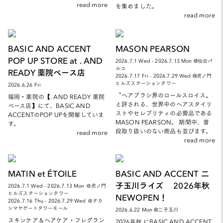
read more
を集めました。
read more
BASIC AND ACCENT
MASON PEARSON
POP UP STORE at . AND
2026.7.1 Wed - 2026.7.13 Mon @仙台パ
ルコ
READY 薬院ベース店
2026.7.17 Fri - 2026.7.29 Wed @虎ノ門
ヒルズステーションタワー
2026.6.26 Fri
〝ヘアブラシ界のロールスロイス〟
福岡・薬院の【. AND READY 薬院
と評される、世界中のヘアスタイリ
ベース店】にて、BASIC AND
ストやセレブリティの必需品である
ACCENTのPOP UPを開催していま
MASON PEARSON。 期間中、普
す。
段取り扱いのない商品も並びます。
read more
read more
MATIN et ÉTOILE
BASIC AND ACCENT 二
子玉川ライズ 2026年秋
2026.7.1 Wed - 2026.7.13 Mon ＠虎ノ門
ヒルズステーションタワー
NEWOPEN！
2026.7.16 Thu - 2026.7.29 Wed ＠タカ
シマヤゲートタワーモール
2026.6.22 Mon @二子玉川
スキンケア＆ヘアケア・フレグラン
2026年秋 にBASIC AND ACCENT