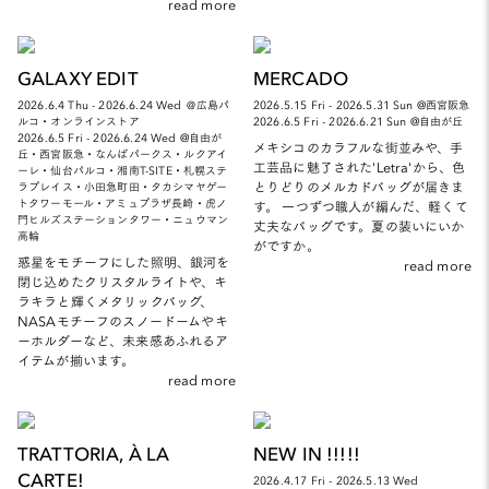
read more
GALAXY EDIT
MERCADO
2026.6.4 Thu - 2026.6.24 Wed ＠広島パ
2026.5.15 Fri - 2026.5.31 Sun @西宮阪急
ルコ・オンラインストア
2026.6.5 Fri - 2026.6.21 Sun @自由が丘
2026.6.5 Fri - 2026.6.24 Wed @自由が
メキシコのカラフルな街並みや、手
丘・西宮阪急・なんばパークス・ルクアイ
工芸品に魅了された'Letra'から、色
ーレ・仙台パルコ・湘南T-SITE・札幌ステ
とりどりのメルカドバッグが届きま
ラプレイス・小田急町田・タカシマヤゲー
トタワーモール・アミュプラザ長崎・虎ノ
す。 一つずつ職人が編んだ、軽くて
門ヒルズステーションタワー・ニュウマン
丈夫なバッグです。夏の装いにいか
高輪
がですか。
惑星をモチーフにした照明、銀河を
read more
閉じ込めたクリスタルライトや、キ
ラキラと輝くメタリックバッグ、
NASAモチーフのスノードームやキ
ーホルダーなど、未来感あふれるア
イテムが揃います。
read more
TRATTORIA, À LA
NEW IN !!!!!
CARTE!
2026.4.17 Fri - 2026.5.13 Wed