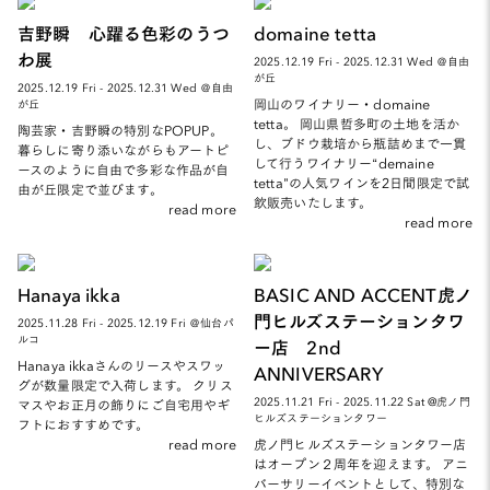
吉野瞬 心躍る色彩のうつ
domaine tetta
わ展
2025.12.19 Fri - 2025.12.31 Wed ＠自由
が丘
2025.12.19 Fri - 2025.12.31 Wed ＠自由
岡山のワイナリー・domaine
が丘
tetta。 岡山県哲多町の土地を活か
陶芸家・吉野瞬の特別なPOPUP。
し、ブドウ栽培から瓶詰めまで一貫
暮らしに寄り添いながらもアートピ
して行うワイナリー“demaine
ースのように自由で多彩な作品が自
tetta”の人気ワインを2日間限定で試
由が丘限定で並びます。
飲販売いたします。
read more
read more
Hanaya ikka
BASIC AND ACCENT虎ノ
門ヒルズステーションタワ
2025.11.28 Fri - 2025.12.19 Fri ＠仙台パ
ルコ
ー店 2nd
Hanaya ikkaさんのリースやスワッ
ANNIVERSARY
グが数量限定で入荷します。 クリス
2025.11.21 Fri - 2025.11.22 Sat @虎ノ門
マスやお正月の飾りにご自宅用やギ
ヒルズステーションタワー
フトにおすすめです。
read more
虎ノ門ヒルズステーションタワー店
はオープン２周年を迎えます。 アニ
バーサリーイベントとして、特別な