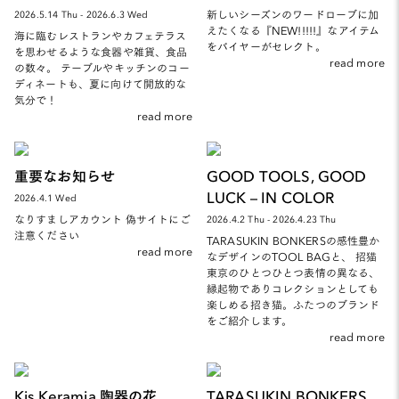
新しいシーズンのワードローブに加
2026.5.14 Thu - 2026.6.3 Wed
えたくなる『NEW!!!!!』なアイテム
海に臨むレストランやカフェテラス
をバイヤーがセレクト。
を思わせるような食器や雑貨、食品
read more
の数々。 テーブルやキッチンのコー
ディネートも、夏に向けて開放的な
気分で！
read more
重要なお知らせ
GOOD TOOLS, GOOD
LUCK – IN COLOR
2026.4.1 Wed
なりすましアカウント 偽サイトにご
2026.4.2 Thu - 2026.4.23 Thu
注意ください
TARASUKIN BONKERSの感性豊か
read more
なデザインのTOOL BAGと、 招猫
東京のひとつひとつ表情の異なる、
縁起物でありコレクションとしても
楽しめる招き猫。ふたつのブランド
をご紹介します。
read more
Kis Keramia 陶器の花
TARASUKIN BONKERS