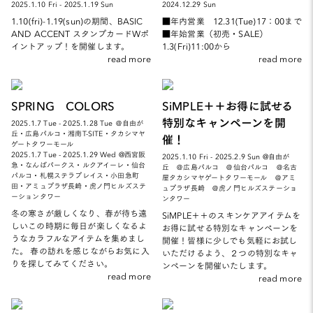
2025.1.10 Fri - 2025.1.19 Sun
2024.12.29 Sun
1.10(fri)-1.19(sun)の期間、BASIC
■年内営業 12.31(Tue)17：00まで
AND ACCENT スタンプカードWポ
■年始営業（初売・SALE）
イントアップ！を開催します。
1.3(Fri)11:00から
read more
read more
SPRING COLORS
SiMPLE＋＋お得に試せる
特別なキャンペーンを開
2025.1.7 Tue - 2025.1.28 Tue ＠自由が
丘・広島パルコ・湘南T-SITE・タカシマヤ
催！
ゲートタワーモール
2025.1.7 Tue - 2025.1.29 Wed @西宮阪
2025.1.10 Fri - 2025.2.9 Sun @自由が
急・なんばパークス・ルクアイーレ・仙台
丘 ＠広島パルコ ＠仙台パルコ ＠名古
パルコ・札幌ステラプレイス・小田急町
屋タカシマヤゲートタワーモール ＠アミ
田・アミュプラザ長崎・虎ノ門ヒルズステ
ュプラザ長崎 ＠虎ノ門ヒルズステーショ
ーションタワー
ンタワー
冬の寒さが厳しくなり、春が待ち遠
SiMPLE＋＋のスキンケアアイテムを
しいこの時期に毎日が楽しくなるよ
お得に試せる特別なキャンペーンを
うなカラフルなアイテムを集めまし
開催！皆様に少しでも気軽にお試し
た。 春の訪れを感じながらお気に入
いただけるよう、２つの特別なキャ
りを探してみてください。
ンペーンを開催いたします。
read more
read more