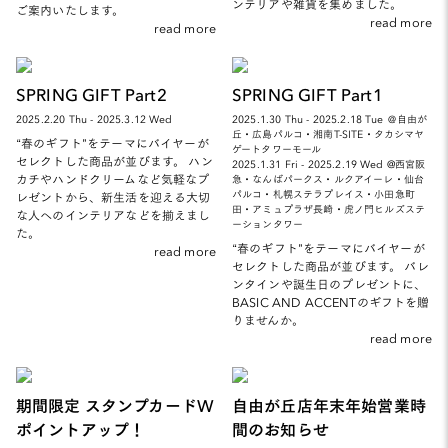
ンテリアや雑貨を集めました。
ご案内いたします。
read more
read more
SPRING GIFT Part2
SPRING GIFT Part1
2025.2.20 Thu - 2025.3.12 Wed
2025.1.30 Thu - 2025.2.18 Tue ＠自由が
丘・広島パルコ・湘南T-SITE・タカシマヤ
“春のギフト”をテーマにバイヤーが
ゲートタワーモール
セレクトした商品が並びます。 ハン
2025.1.31 Fri - 2025.2.19 Wed @西宮阪
カチやハンドクリームなど気軽なプ
急・なんばパークス・ルクアイーレ・仙台
パルコ・札幌ステラプレイス・小田急町
レゼントから、新生活を迎える大切
田・アミュプラザ長崎・虎ノ門ヒルズステ
な人へのインテリアなどを揃えまし
ーションタワー
た。
“春のギフト”をテーマにバイヤーが
read more
セレクトした商品が並びます。 バレ
ンタインや誕生日のプレゼントに、
BASIC AND ACCENTのギフトを贈
りませんか。
read more
期間限定 スタンプカードW
自由が丘店年末年始営業時
ポイントアップ！
間のお知らせ