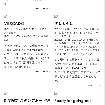
た。
read more
MERCADO
すしとそば
2025.5.13 Tue - 2025.5.31 Sat ＠アミュ
2025.5.15 Thu - 2025.6.3 Tue ＠自由が
プラザ長崎
丘・広島パルコ・湘南T-SITE・タカシマヤ
2025.7.16 Wed - 2025.7.31 Thu ＠西宮
ゲートタワーモール
阪急
2025.5.16 Fri - 2025.6.4 Wed @西宮阪
急・なんばパークス・ルクアイーレ・仙台
メキシコのカラフルな街並みや、手
パルコ・札幌ステラプレイス・小田急町
工芸品に魅了された'Letra'から、色
田・アミュプラザ長崎・虎ノ門ヒルズステ
とりどりのメルカドバッグが届きま
ーションタワー・オンラインストア
す。 一つずつ職人が編んだ、軽くて
すし屋やそば屋をイメージして、日
丈夫なバッグ。期間限定のカラフル
常使いできる器やユニークな道具を
なカラーが揃います。
集めました。 BASIC AND
read more
ACCENTの食器で、季節に合わせて
涼しげな食卓を演出してみません
か。
read more
期間限定 スタンプカードW
Ready for going out