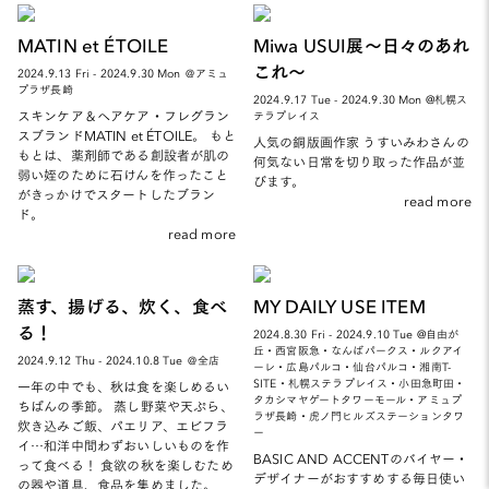
MATIN et ÉTOILE
Miwa USUI展～日々のあれ
これ～
2024.9.13 Fri - 2024.9.30 Mon ＠アミュ
プラザ長崎
2024.9.17 Tue - 2024.9.30 Mon @札幌ス
スキンケア＆ヘアケア・フレグラン
テラプレイス
スブランドMATIN et ÉTOILE。 もと
人気の銅版画作家 うすいみわさんの
もとは、薬剤師である創設者が肌の
何気ない日常を切り取った作品が並
弱い姪のために石けんを作ったこと
びます。
がきっかけでスタートしたブラン
read more
ド。
read more
蒸す、揚げる、炊く、食べ
MY DAILY USE ITEM
る！
2024.8.30 Fri - 2024.9.10 Tue @自由が
丘・西宮阪急・なんばパークス・ルクアイ
2024.9.12 Thu - 2024.10.8 Tue ＠全店
ーレ・広島パルコ・仙台パルコ・湘南T-
SITE・札幌ステラプレイス・小田急町田・
一年の中でも、秋は食を楽しめるい
タカシマヤゲートタワーモール・アミュプ
ちばんの季節。 蒸し野菜や天ぷら、
ラザ長崎・虎ノ門ヒルズステーションタワ
炊き込みご飯、パエリア、エビフラ
ー
イ…和洋中問わずおいしいものを作
BASIC AND ACCENTのバイヤー・
って食べる！ 食欲の秋を楽しむため
デザイナーがおすすめする毎日使い
の器や道具、食品を集めました。