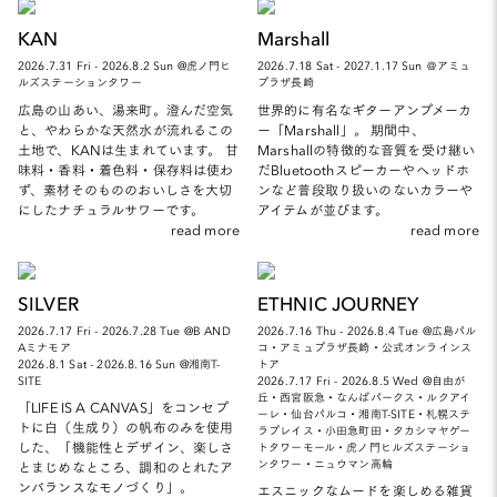
KAN
Marshall
2026.7.31 Fri - 2026.8.2 Sun @虎ノ門ヒ
2026.7.18 Sat - 2027.1.17 Sun ＠アミュ
ルズステーションタワー
プラザ長崎
広島の山あい、湯来町。澄んだ空気
世界的に有名なギターアンプメーカ
と、やわらかな天然水が流れるこの
ー「Marshall」。 期間中、
土地で、KANは生まれています。 甘
Marshallの特徴的な音質を受け継い
味料・香料・着色料・保存料は使わ
だBluetoothスピーカーやヘッドホ
ず、素材そのもののおいしさを大切
ンなど普段取り扱いのないカラーや
にしたナチュラルサワーです。
アイテムが並びます。
read more
read more
SILVER
ETHNIC JOURNEY
2026.7.17 Fri - 2026.7.28 Tue @B AND
2026.7.16 Thu - 2026.8.4 Tue @広島パル
Aミナモア
コ・アミュプラザ長崎・公式オンラインス
2026.8.1 Sat - 2026.8.16 Sun @湘南T-
トア
SITE
2026.7.17 Fri - 2026.8.5 Wed @自由が
丘・西宮阪急・なんばパークス・ルクアイ
「LIFE IS A CANVAS」をコンセプ
ーレ・仙台パルコ・湘南T-SITE・札幌ステ
トに白（生成り）の帆布のみを使用
ラプレイス・小田急町田・タカシマヤゲー
した、「機能性とデザイン、楽しさ
トタワーモール・虎ノ門ヒルズステーショ
ンタワー・ニュウマン高輪
とまじめなところ、調和のとれたア
ンバランスなモノづくり」。
エスニックなムードを楽しめる雑貨