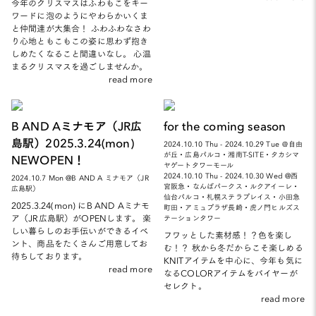
今年のクリスマスはふわもこをキー
ワードに泡のようにやわらかいくま
と仲間達が大集合！ ふわふわなさわ
り心地ともこもこの姿に思わず抱き
しめたくなること間違いなし。 心温
まるクリスマスを過ごしませんか。
read more
B AND Aミナモア（JR広
for the coming season
島駅）2025.3.24(mon)
2024.10.10 Thu - 2024.10.29 Tue ＠自由
が丘・広島パルコ・湘南T-SITE・タカシマ
NEWOPEN！
ヤゲートタワーモール
2024.10.10 Thu - 2024.10.30 Wed @西
2024.10.7 Mon @B AND A ミナモア（JR
宮阪急・なんばパークス・ルクアイーレ・
広島駅）
仙台パルコ・札幌ステラプレイス・小田急
2025.3.24(mon) にB AND Aミナモ
町田・アミュプラザ長崎・虎ノ門ヒルズス
ア（JR広島駅）がOPENします。 楽
テーションタワー
しい暮らしのお手伝いができるイベ
フワッとした素材感！？色を楽し
ント、商品をたくさんご用意してお
む！？ 秋から冬だからこそ楽しめる
待ちしております。
KNITアイテムを中心に、今年も気に
read more
なるCOLORアイテムをバイヤーが
セレクト。
read more