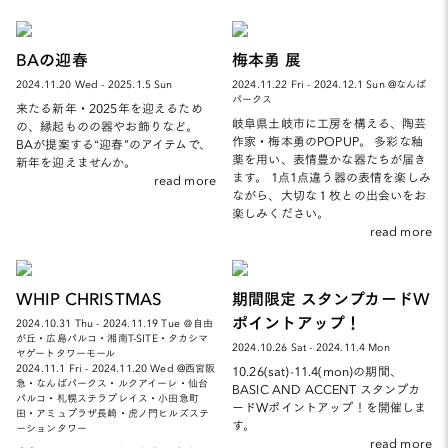
BAの迎春
梅本勇 展
2024.11.20 Wed - 2025.1.5 Sun
2024.11.22 Fri - 2024.12.1 Sun @なんば
パークス
来たる新年・2025年を迎えるため
岐阜県土岐市に工房を構える、陶芸
の、縁起ものの器やお飾りなど。
作家・梅本勇のPOPUP。 多彩な釉
BAが提案する“迎春”のアイテムで、
薬を用い、表情豊かな器たちが届き
新年を迎えませんか。
ます。 1点1点違う器の表情を楽しみ
read more
ながら、大切な１枚との出会いをお
楽しみください。
read more
WHIP CHRISTMAS
期間限定 スタンプカードW
ポイントアップ！
2024.10.31 Thu - 2024.11.19 Tue ＠自由
が丘・広島パルコ・湘南T-SITE・タカシマ
2024.10.26 Sat - 2024.11.4 Mon
ヤゲートタワーモール
2024.11.1 Fri - 2024.11.20 Wed @西宮阪
10.26(sat)-11.4(mon)の期間、
急・なんばパークス・ルクアイーレ・仙台
BASIC AND ACCENT スタンプカ
パルコ・札幌ステラプレイス・小田急町
ードWポイントアップ！を開催しま
田・アミュプラザ長崎・虎ノ門ヒルズステ
す。
ーションタワー
read more