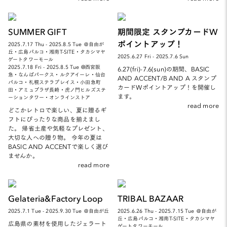
SUMMER GIFT
期間限定 スタンプカードW
ポイントアップ！
2025.7.17 Thu - 2025.8.5 Tue ＠自由が
丘・広島パルコ・湘南T-SITE・タカシマヤ
2025.6.27 Fri - 2025.7.6 Sun
ゲートタワーモール
2025.7.18 Fri - 2025.8.5 Tue @西宮阪
6.27(fri)-7.6(sun)の期間、BASIC
急・なんばパークス・ルクアイーレ・仙台
AND ACCENT/B AND A スタンプ
パルコ・札幌ステラプレイス・小田急町
カードWポイントアップ！を開催し
田・アミュプラザ長崎・虎ノ門ヒルズステ
ます。
ーションタワー・オンラインストア
read more
どこかレトロで楽しい、夏に贈るギ
フトにぴったりな商品を揃えまし
た。 帰省土産や気軽なプレゼント、
大切な人への贈り物。 今年の夏は
BASIC AND ACCENTで楽しく選び
ませんか。
read more
Gelateria&Factory Loop
TRIBAL BAZAAR
2025.7.1 Tue - 2025.9.30 Tue ＠自由が丘
2025.6.26 Thu - 2025.7.15 Tue ＠自由が
丘・広島パルコ・湘南T-SITE・タカシマヤ
広島県の素材を使用したジェラート
ゲートタワーモール