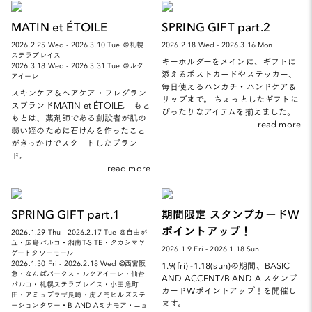
MATIN et ÉTOILE
SPRING GIFT part.2
2026.2.25 Wed - 2026.3.10 Tue ＠札幌
2026.2.18 Wed - 2026.3.16 Mon
ステラプレイス
キーホルダーをメインに、ギフトに
2026.3.18 Wed - 2026.3.31 Tue ＠ルク
添えるポストカードやステッカー、
アイーレ
毎日使えるハンカチ・ハンドケア＆
スキンケア＆ヘアケア・フレグラン
リップまで。 ちょっとしたギフトに
スブランドMATIN et ÉTOILE。 もと
ぴったりなアイテムを揃えました。
もとは、薬剤師である創設者が肌の
read more
弱い姪のために石けんを作ったこと
がきっかけでスタートしたブラン
ド。
read more
SPRING GIFT part.1
期間限定 スタンプカードW
ポイントアップ！
2026.1.29 Thu - 2026.2.17 Tue ＠自由が
丘・広島パルコ・湘南T-SITE・タカシマヤ
2026.1.9 Fri - 2026.1.18 Sun
ゲートタワーモール
2026.1.30 Fri - 2026.2.18 Wed @西宮阪
1.9(fri) -1.18(sun)の期間、BASIC
急・なんばパークス・ルクアイーレ・仙台
AND ACCENT/B AND A スタンプ
パルコ・札幌ステラプレイス・小田急町
カードWポイントアップ！を開催し
田・アミュプラザ長崎・虎ノ門ヒルズステ
ます。
ーションタワー・B AND Aミナモア・ニュ