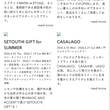
スブランドMATIN et ÉTOILE。 もと
二子玉川ライズがOPENします。 楽
もとは、薬剤師である創設者が肌の
しい暮らしのお手伝いができるイベ
弱い姪のために石けんを作ったこと
ント、商品をたくさんご用意してお
がきっかけでスタートしたブラン
待ちしております。
ド。
read more
read more
SETOUTHI GIFT for
CASALAGO
SUMMER
2026.6.10 Wed - 2026.6.21 Sun @虎ノ門
ヒルズステーションタワー
2026.6.25 Thu - 2026.7.14 Tue @広島パ
テーブルウエアを中心に、インポー
ルコ・オンラインストア
2026.6.26 Fri - 2026.7.15 Wed @自由が
トブランドを取り扱う
丘・西宮阪急・なんばパークス・ルクアイ
CASALAGO。 CASAは家、LAGO
ーレ・仙台パルコ・湘南T-SITE・札幌ステ
は湖。 気に入った物だけを集めた、
ラプレイス・小田急町田・タカシマヤゲー
湖のほとりの別荘をイメージし生活
トタワーモール・アミュプラザ長崎・虎ノ
を豊かにするアイテムを揃えていま
門ヒルズステーションタワー・ニュウマン
高輪
す。
read more
レモンや牡蠣をはじめ、瀬戸内の豊
かな自然が作る山の幸や海の幸。 今
年の夏の贈り物はBASIC AND
ACCENTで選ぶ“SETOUCHI
GIFT”を！