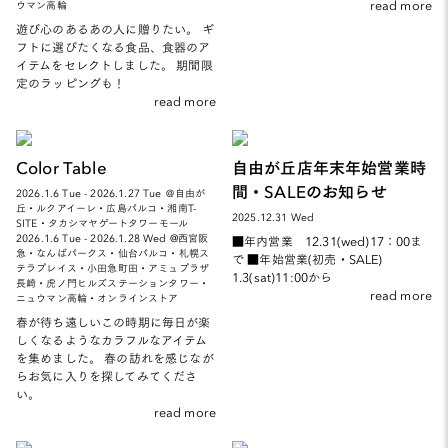
read more
ウマン高輪
遊び心のあるあの人に贈りたい。 ギ
フトに選びたくなる食品、食器のア
イテムをセレクトしました。 期間限
定のラッピングも！
read more
Color Table
自由が丘店年末年始営業時
間・SALEのお知らせ
2026.1.6 Tue - 2026.1.27 Tue ＠自由が
丘・ルクアイーレ・広島パルコ・湘南T-
2025.12.31 Wed
SITE・タカシマヤゲートタワーモール
2026.1.6 Tue - 2026.1.28 Wed @西宮阪
■年内営業 12.31(wed)17：00ま
急・なんばパークス・仙台パルコ・札幌ス
で ■年始営業(初売・SALE)
テラプレイス・小田急町田・アミュプラザ
1.3(sat)11:00から
長崎・虎ノ門ヒルズステーションタワー・
read more
ニュウマン高輪・オンラインストア
春が待ち遠しいこの時期に毎日が楽
しくなるようなカラフルなアイテム
を集めました。 春の訪れを感じなが
らお気に入りを探してみてくださ
い。
read more