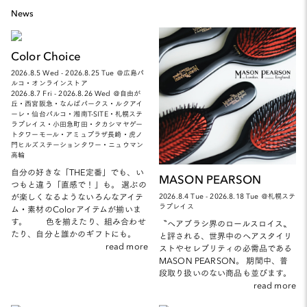
News
Color Choice
2026.8.5 Wed - 2026.8.25 Tue ＠広島パ
ルコ・オンラインストア
2026.8.7 Fri - 2026.8.26 Wed ＠自由が
丘・西宮阪急・なんばパークス・ルクアイ
ーレ・仙台パルコ・湘南T-SITE・札幌ステ
ラプレイス・小田急町田・タカシマヤゲー
トタワーモール・アミュプラザ長崎・虎ノ
門ヒルズステーションタワー・ニュウマン
高輪
自分の好きな「THE定番」でも、い
MASON PEARSON
つもと違う「直感で！」も。 選ぶの
が楽しくなるようないろんなアイテ
2026.8.4 Tue - 2026.8.18 Tue ＠札幌ステ
ラプレイス
ム・素材のColorアイテムが揃いま
す。 色を揃えたり、組み合わせ
〝ヘアブラシ界のロールスロイス〟
たり、自分と誰かのギフトにも。
と評される、世界中のヘアスタイリ
read more
ストやセレブリティの必需品である
MASON PEARSON。 期間中、普
段取り扱いのない商品も並びます。
read more