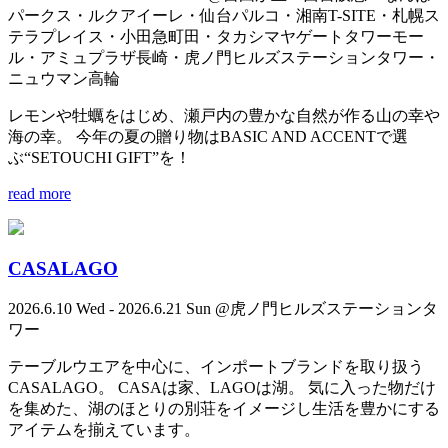
パークス・ルクアイーレ・仙台パルコ・湘南T-SITE・札幌ス
テラプレイス・小田急町田・タカシマヤゲートタワーモー
ル・アミュプラザ長崎・虎ノ門ヒルズステーションタワー・
ニュウマン高輪
レモンや牡蠣をはじめ、瀬戸内の豊かな自然が作る山の幸や
海の幸。 今年の夏の贈り物はBASIC AND ACCENTで選
ぶ“SETOUCHI GIFT”を！
read more
CASALAGO
2026.6.10 Wed - 2026.6.21 Sun @虎ノ門ヒルズステーションタ
ワー
テーブルウエアを中心に、インポートブランドを取り扱う
CASALAGO。 CASAは家、LAGOは湖。 気に入った物だけ
を集めた、湖のほとりの別荘をイメージし生活を豊かにする
アイテムを揃えています。