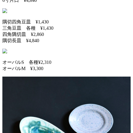
6寸片口 ¥4,840
隅切四角豆皿 ¥1,430
三角豆皿 各種 ¥1,430
四角隅切皿 ¥2,860
隅切長皿 ¥4,840
オーバルS 各種¥2,310
オーバルM ¥3,300