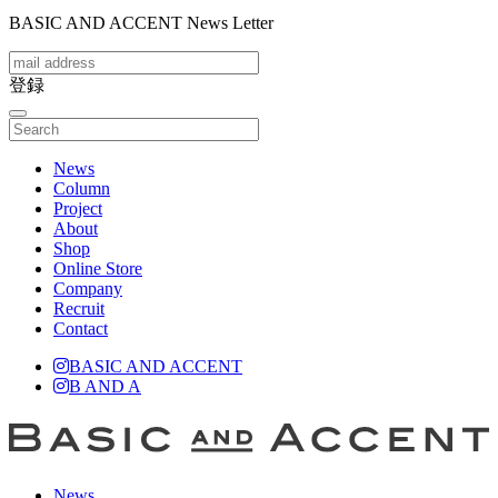
BASIC AND ACCENT News Letter
登録
toggle
navigation
News
Column
Project
About
Shop
Online Store
Company
Recruit
Contact
BASIC AND ACCENT
B AND A
News