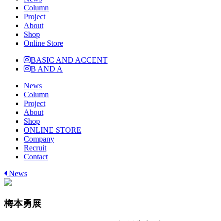
Column
Project
About
Shop
Online Store
BASIC AND ACCENT
B AND A
News
Column
Project
About
Shop
ONLINE STORE
Company
Recruit
Contact
News
梅本勇展