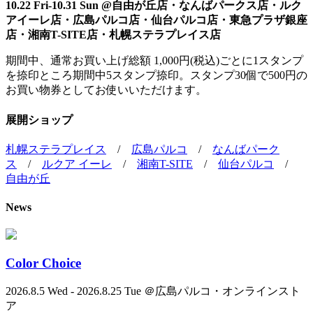
10.22 Fri-10.31 Sun @自由が丘店・なんばパークス店・ルク
アイーレ店・広島パルコ店・仙台パルコ店・東急プラザ銀座
店・湘南T-SITE店・札幌ステラプレイス店
期間中、通常お買い上げ総額 1,000円(税込)ごとに1スタンプ
を捺印ところ期間中5スタンプ捺印。スタンプ30個で500円の
お買い物券としてお使いいただけます。
展開ショップ
札幌ステラプレイス
/
広島パルコ
/
なんばパーク
ス
/
ルクア イーレ
/
湘南T-SITE
/
仙台パルコ
/
自由が丘
News
Color Choice
2026.8.5 Wed - 2026.8.25 Tue ＠広島パルコ・オンラインスト
ア