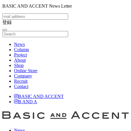
BASIC AND ACCENT News Letter
登録
toggle
navigation
News
Column
Project
About
Shop
Online Store
Company
Recruit
Contact
BASIC AND ACCENT
B AND A
News