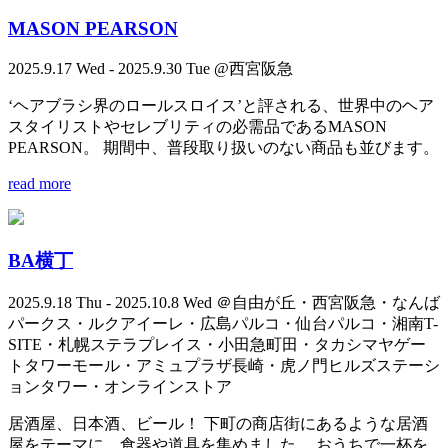
MASON PEARSON
2025.9.17 Wed - 2025.9.30 Tue @西宮阪急
‘ヘアブラシ界のロールスロイス’と評される、世界中のヘア
スタイリストやセレブリティの必需品であるMASON
PEARSON。 期間中、普段取り扱いのない商品も並びます。
read more
BA横丁
2025.9.18 Thu - 2025.10.8 Wed ＠自由が丘・西宮阪急・なんば
パークス・ルクアイーレ・広島パルコ・仙台パルコ・湘南T-
SITE・札幌ステラプレイス・小田急町田・タカシマヤゲー
トタワーモール・アミュプラザ長崎・虎ノ門ヒルズステーシ
ョンタワー・オンラインストア
居酒屋、日本酒、ビール！ 下町の商店街にあるような居酒
屋をテーマに、食器や道具を集めました。 おうちで一杯を