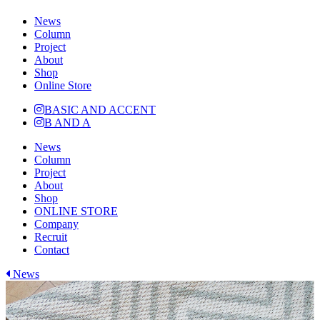
News
Column
Project
About
Shop
Online Store
BASIC AND ACCENT
B AND A
News
Column
Project
About
Shop
ONLINE STORE
Company
Recruit
Contact
News