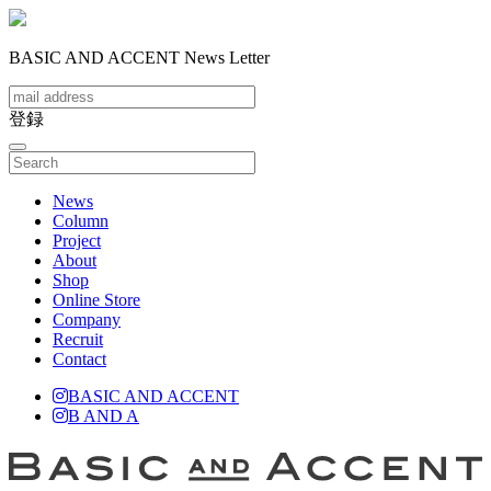
BASIC AND ACCENT News Letter
登録
toggle
navigation
News
Column
Project
About
Shop
Online Store
Company
Recruit
Contact
BASIC AND ACCENT
B AND A