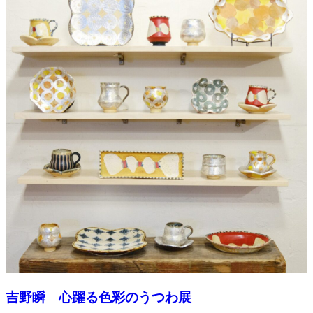
吉野瞬 心躍る色彩のうつわ展