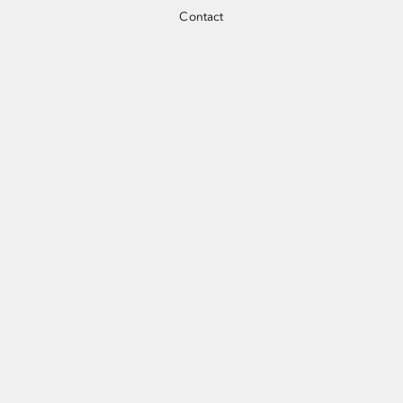
Contact
Anthon Berg
リカーアソート4P ¥594
ウィスキーアソート 5P ¥1,026
BITTER/SWEET MUG 各種 ¥1,760
BINON CACAO