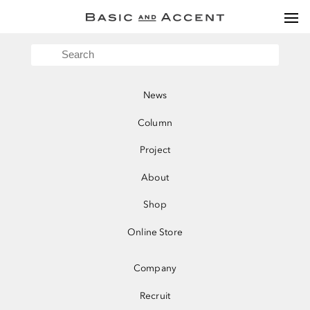
togg
navi
News
Column
Project
About
Shop
Online Store
News
News
SPRING GIFT ありがとうを伝える
Column
2022.1.27 Thu - 2022.3.2 Wed
Project
2022.1.27 Thu-2022.3.1 Tue @自由が丘店・広島パルコ店・湘南T-SITE店
2022.1.28 Fri-2022.3.2 Wed @西宮阪急店・なんばパークス店・ルクアイ
About
ーレ店・仙台パルコ店・札幌ステラプレイス店・小田急町田店
Shop
「ありがとうを伝える」をテーマに、春のギフトに最適な商品を集めまし
た。
Online Store
イベント前半ではバレンタインデーやプチギフトにおすすめのチョコレート
やマグカップ、後半ではホワイトデーや送別ギフトにおすすめのハンカチや
ハンドクリームなどが並びます。
Company
オリジナルポストカードや、期間限定ラッピングもご用意しております。
今、”ありがとう”を伝えたい相手にギフトを贈りませんか。
Recruit