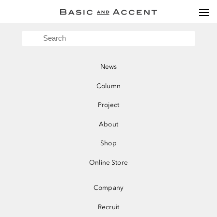
togg
navi
News
Column
Project
About
Shop
Online Store
News
News
Column
Project
About
Shop
Online Store
Company
Recruit