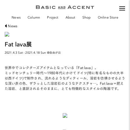
togg
navi
News
Column
Project
About
Shop
Online Store
News
Fat lava展
2021.4.3 Sat - 2021.4.18 Sun @自由が丘
世界中でコレクターズアイテムとなっている「Fat lava」。
ミッドセンチュリー時代～1980年代にかけてドイツ(特に有名なものの大半
は西ドイツ)で制作され、流れるようなディティール、溶岩を彷彿させるよう
な深い赤の色、ザラっとした溶岩石のようなテクスチャ…。Fat lava＝肥え
た溶岩、と直訳されるそのままに、とても特徴的なスタイルの陶器です。