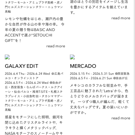
湖のほとりの別荘をイメージし生活
トタワーモール・アミュプラザ長崎・虎ノ
を豊かにするアイテムを揃えていま
門ヒルズステーションタワー・ニュウマン
高輪
す。
read more
レモンや牡蠣をはじめ、瀬戸内の豊
かな自然が作る山の幸や海の幸。 今
年の夏の贈り物はBASIC AND
ACCENTで選ぶ“SETOUCHI
GIFT”を！
read more
GALAXY EDIT
MERCADO
2026.6.4 Thu - 2026.6.24 Wed ＠広島パ
2026.5.15 Fri - 2026.5.31 Sun @西宮阪急
ルコ・オンラインストア
2026.6.5 Fri - 2026.6.21 Sun @自由が丘
2026.6.5 Fri - 2026.6.24 Wed @自由が
メキシコのカラフルな街並みや、手
丘・西宮阪急・なんばパークス・ルクアイ
工芸品に魅了された'Letra'から、色
ーレ・仙台パルコ・湘南T-SITE・札幌ステ
とりどりのメルカドバッグが届きま
ラプレイス・小田急町田・タカシマヤゲー
トタワーモール・アミュプラザ長崎・虎ノ
す。 一つずつ職人が編んだ、軽くて
門ヒルズステーションタワー・ニュウマン
丈夫なバッグです。夏の装いにいか
高輪
がですか。
惑星をモチーフにした照明、銀河を
read more
閉じ込めたクリスタルライトや、キ
ラキラと輝くメタリックバッグ、
NASAモチーフのスノードームやキ