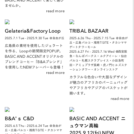
ませんか。
read more
Gelateria&Factory Loop
TRIBAL BAZAAR
2025.7.1 Tue - 2025.9.30 Tue ＠自由が丘
2025.6.26 Thu - 2025.7.15 Tue ＠自由が
丘・広島パルコ・湘南T-SITE・タカシマヤ
広島県の素材を使用したジェラート
ゲートタワーモール
を作る、Loopの期間限定POPUP。
2025.6.27 Fri - 2025.7.16 Wed @西宮阪
BASIC AND ACCENTオリジナルの
急・なんばパークス・ルクアイーレ・仙台
パルコ・札幌ステラプレイス・小田急町
ブレンドコーヒー「B&Aブレンド」
田・アミュプラザ長崎・虎ノ門ヒルズステ
を使用したNEWフレーバーも登場！
ーションタワー・オンラインストア
read more
カラフルな色合いや大胆なデザイン
が魅力のアフリカのパーニュバッグ
やアフリカやアジアのバスケットが
揃います。
read more
B&A’ｓ C&D
BASIC AND ACCENT ニ
ュウマン高輪
2025.6.5 Thu - 2025.6.24 Tue ＠自由が
丘・広島パルコ・湘南T-SITE・タカシマヤ
2025.9.12(fri) NEW