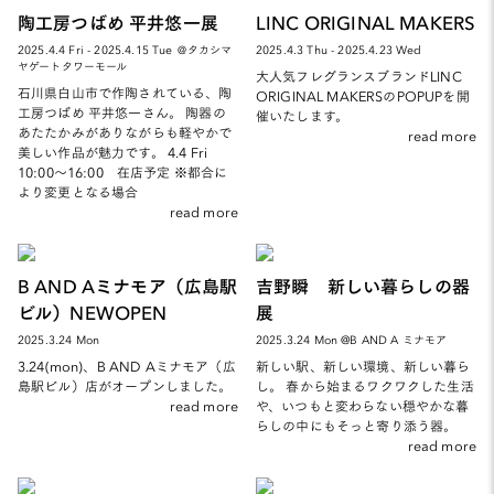
陶工房つばめ 平井悠一展
LINC ORIGINAL MAKERS
2025.4.4 Fri - 2025.4.15 Tue ＠タカシマ
2025.4.3 Thu - 2025.4.23 Wed
ヤゲートタワーモール
大人気フレグランスブランドLINC
石川県白山市で作陶されている、陶
ORIGINAL MAKERSのPOPUPを開
工房つばめ 平井悠一さん。 陶器の
催いたします。
あたたかみがありながらも軽やかで
read more
美しい作品が魅力です。 4.4 Fri
10:00～16:00 在店予定 ※都合に
より変更となる場合
read more
B AND Aミナモア（広島駅
吉野瞬 新しい暮らしの器
ビル）NEWOPEN
展
2025.3.24 Mon
2025.3.24 Mon @B AND A ミナモア
3.24(mon)、B AND Aミナモア（広
新しい駅、新しい環境、新しい暮ら
島駅ビル）店がオープンしました。
し。 春から始まるワクワクした生活
read more
や、いつもと変わらない穏やかな暮
らしの中にもそっと寄り添う器。
read more