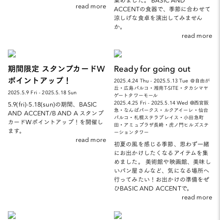
read more
ACCENTの食器で、季節に合わせて
涼しげな食卓を演出してみません
か。
read more
期間限定 スタンプカードW
Ready for going out
ポイントアップ！
2025.4.24 Thu - 2025.5.13 Tue ＠自由が
丘・広島パルコ・湘南T-SITE・タカシマヤ
2025.5.9 Fri - 2025.5.18 Sun
ゲートタワーモール
2025.4.25 Fri - 2025.5.14 Wed @西宮阪
5.9(fri)-5.18(sun)の期間、BASIC
急・なんばパークス・ルクアイーレ・仙台
AND ACCENT/B AND A スタンプ
パルコ・札幌ステラプレイス・小田急町
カードWポイントアップ！を開催し
田・アミュプラザ長崎・虎ノ門ヒルズステ
ます。
ーションタワー
read more
初夏の風を感じる季節、思わず一緒
にお出かけしたくなるアイテムを集
めました。 美術館や映画館、美味し
いパン屋さんなど、気になる場所へ
行ってみたい！お出かけの準備をぜ
ひBASIC AND ACCENTで。
read more