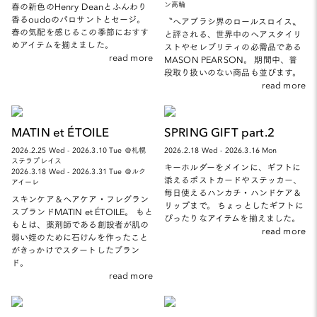
ン高輪
春の新色のHenry Deanとふんわり
香るoudoのパロサントとセージ。
〝ヘアブラシ界のロールスロイス〟
春の気配を感じるこの季節におすす
と評される、世界中のヘアスタイリ
めアイテムを揃えました。
ストやセレブリティの必需品である
read more
MASON PEARSON。 期間中、普
段取り扱いのない商品も並びます。
read more
MATIN et ÉTOILE
SPRING GIFT part.2
2026.2.25 Wed - 2026.3.10 Tue ＠札幌
2026.2.18 Wed - 2026.3.16 Mon
ステラプレイス
キーホルダーをメインに、ギフトに
2026.3.18 Wed - 2026.3.31 Tue ＠ルク
添えるポストカードやステッカー、
アイーレ
毎日使えるハンカチ・ハンドケア＆
スキンケア＆ヘアケア・フレグラン
リップまで。 ちょっとしたギフトに
スブランドMATIN et ÉTOILE。 もと
ぴったりなアイテムを揃えました。
もとは、薬剤師である創設者が肌の
read more
弱い姪のために石けんを作ったこと
がきっかけでスタートしたブラン
ド。
read more