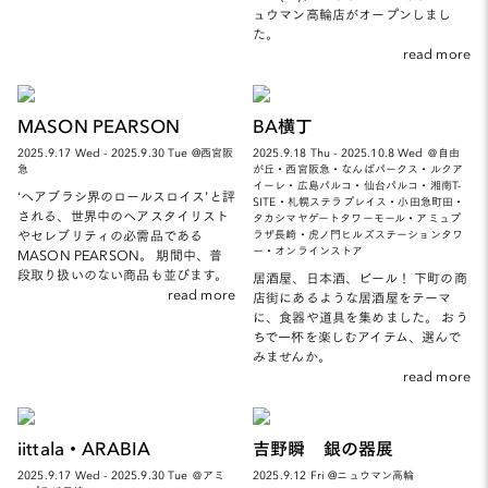
ュウマン高輪店がオープンしまし
た。
read more
MASON PEARSON
BA横丁
2025.9.17 Wed - 2025.9.30 Tue @西宮阪
2025.9.18 Thu - 2025.10.8 Wed ＠自由
急
が丘・西宮阪急・なんばパークス・ルクア
イーレ・広島パルコ・仙台パルコ・湘南T-
‘ヘアブラシ界のロールスロイス’と評
SITE・札幌ステラプレイス・小田急町田・
される、世界中のヘアスタイリスト
タカシマヤゲートタワーモール・アミュプ
やセレブリティの必需品である
ラザ長崎・虎ノ門ヒルズステーションタワ
ー・オンラインストア
MASON PEARSON。 期間中、普
段取り扱いのない商品も並びます。
居酒屋、日本酒、ビール！ 下町の商
read more
店街にあるような居酒屋をテーマ
に、食器や道具を集めました。 おう
ちで一杯を楽しむアイテム、選んで
みませんか。
read more
iittala・ARABIA
吉野瞬 銀の器展
2025.9.17 Wed - 2025.9.30 Tue ＠アミ
2025.9.12 Fri @ニュウマン高輪