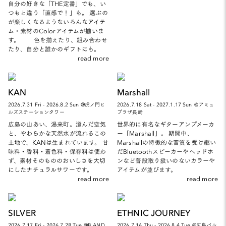
自分の好きな「THE定番」でも、い
つもと違う「直感で！」も。 選ぶの
が楽しくなるようないろんなアイテ
ム・素材のColorアイテムが揃いま
す。 色を揃えたり、組み合わせ
たり、自分と誰かのギフトにも。
read more
KAN
Marshall
2026.7.31 Fri - 2026.8.2 Sun @虎ノ門ヒ
2026.7.18 Sat - 2027.1.17 Sun ＠アミュ
ルズステーションタワー
プラザ長崎
広島の山あい、湯来町。澄んだ空気
世界的に有名なギターアンプメーカ
と、やわらかな天然水が流れるこの
ー「Marshall」。 期間中、
土地で、KANは生まれています。 甘
Marshallの特徴的な音質を受け継い
味料・香料・着色料・保存料は使わ
だBluetoothスピーカーやヘッドホ
ず、素材そのもののおいしさを大切
ンなど普段取り扱いのないカラーや
にしたナチュラルサワーです。
アイテムが並びます。
read more
read more
SILVER
ETHNIC JOURNEY
2026.7.17 Fri - 2026.7.28 Tue @B AND
2026.7.16 Thu - 2026.8.4 Tue @広島パル