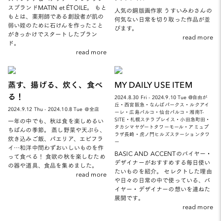
スブランドMATIN et ÉTOILE。 もと
人気の銅版画作家 うすいみわさんの
もとは、薬剤師である創設者が肌の
何気ない日常を切り取った作品が並
弱い姪のために石けんを作ったこと
びます。
がきっかけでスタートしたブラン
read more
ド。
read more
蒸す、揚げる、炊く、食べ
MY DAILY USE ITEM
る！
2024.8.30 Fri - 2024.9.10 Tue @自由が
丘・西宮阪急・なんばパークス・ルクアイ
2024.9.12 Thu - 2024.10.8 Tue ＠全店
ーレ・広島パルコ・仙台パルコ・湘南T-
SITE・札幌ステラプレイス・小田急町田・
一年の中でも、秋は食を楽しめるい
タカシマヤゲートタワーモール・アミュプ
ちばんの季節。 蒸し野菜や天ぷら、
ラザ長崎・虎ノ門ヒルズステーションタワ
炊き込みご飯、パエリア、エビフラ
ー
イ…和洋中問わずおいしいものを作
BASIC AND ACCENTのバイヤー・
って食べる！ 食欲の秋を楽しむため
デザイナーがおすすめする毎日使い
の器や道具、食品を集めました。
たいものを紹介。 セレクトした理由
read more
や日々の日常の中で使っている、バ
イヤー・デザイナーの想いを連ねた
展開です。
read more