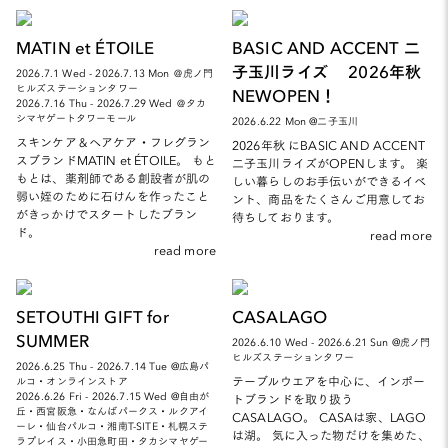
MATIN et ÉTOILE
BASIC AND ACCENT 二
子玉川ライズ 2026年秋
2026.7.1 Wed - 2026.7.13 Mon ＠虎ノ門
ヒルズステーションタワー
NEWOPEN！
2026.7.16 Thu - 2026.7.29 Wed ＠タカ
シマヤゲートタワーモール
2026.6.22 Mon @二子玉川
スキンケア＆ヘアケア・フレグラン
2026年秋 にBASIC AND ACCENT
スブランドMATIN et ÉTOILE。 もと
二子玉川ライズがOPENします。 楽
もとは、薬剤師である創設者が肌の
しい暮らしのお手伝いができるイベ
弱い姪のために石けんを作ったこと
ント、商品をたくさんご用意してお
がきっかけでスタートしたブラン
待ちしております。
ド。
read more
read more
SETOUTHI GIFT for
CASALAGO
SUMMER
2026.6.10 Wed - 2026.6.21 Sun @虎ノ門
ヒルズステーションタワー
2026.6.25 Thu - 2026.7.14 Tue @広島パ
テーブルウエアを中心に、インポー
ルコ・オンラインストア
2026.6.26 Fri - 2026.7.15 Wed @自由が
トブランドを取り扱う
丘・西宮阪急・なんばパークス・ルクアイ
CASALAGO。 CASAは家、LAGO
ーレ・仙台パルコ・湘南T-SITE・札幌ステ
は湖。 気に入った物だけを集めた、
ラプレイス・小田急町田・タカシマヤゲー