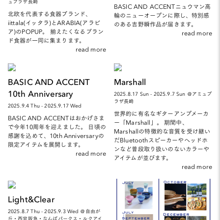
ュプラザ長崎
BASIC AND ACCENTニュウマン高
北欧を代表する食器ブランド、
輪のニューオープンに際し、特別感
iittala(イッタラ)とARABIA(アラビ
のある吉野瞬作品が届きます。
ア)のPOPUP。 揃えたくなるブラン
read more
ド食器が一同に集まります。
read more
BASIC AND ACCENT
Marshall
10th Anniversary
2025.8.17 Sun - 2025.9.7 Sun ＠アミュプ
ラザ長崎
2025.9.4 Thu - 2025.9.17 Wed
世界的に有名なギターアンプメーカ
BASIC AND ACCENTはおかげさま
ー「Marshall」。 期間中、
で今年10周年を迎えました。 日頃の
Marshallの特徴的な音質を受け継い
感謝を込めて、10th Anniversaryの
だBluetoothスピーカーやヘッドホ
限定アイテムを展開します。
ンなど普段取り扱いのないカラーや
read more
アイテムが並びます。
read more
Light&Clear
2025.8.7 Thu - 2025.9.3 Wed ＠自由が
丘・西宮阪急・なんばパークス・ルクアイ