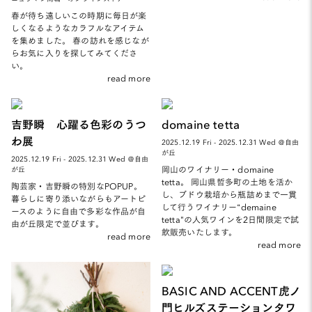
春が待ち遠しいこの時期に毎日が楽
しくなるようなカラフルなアイテム
を集めました。 春の訪れを感じなが
らお気に入りを探してみてくださ
い。
read more
吉野瞬 心躍る色彩のうつ
domaine tetta
わ展
2025.12.19 Fri - 2025.12.31 Wed ＠自由
が丘
2025.12.19 Fri - 2025.12.31 Wed ＠自由
岡山のワイナリー・domaine
が丘
tetta。 岡山県哲多町の土地を活か
陶芸家・吉野瞬の特別なPOPUP。
し、ブドウ栽培から瓶詰めまで一貫
暮らしに寄り添いながらもアートピ
して行うワイナリー“demaine
ースのように自由で多彩な作品が自
tetta”の人気ワインを2日間限定で試
由が丘限定で並びます。
飲販売いたします。
read more
read more
BASIC AND ACCENT虎ノ
門ヒルズステーションタワ