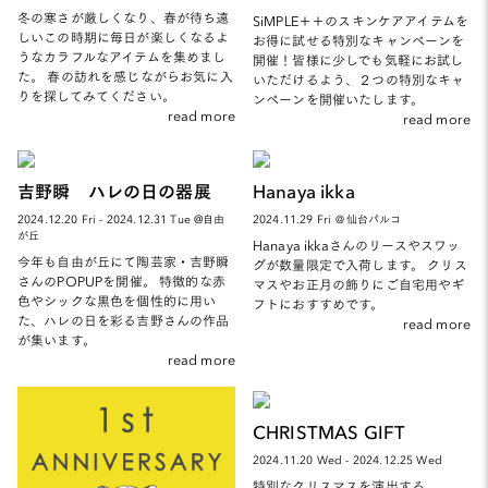
冬の寒さが厳しくなり、春が待ち遠
SiMPLE＋＋のスキンケアアイテムを
しいこの時期に毎日が楽しくなるよ
お得に試せる特別なキャンペーンを
うなカラフルなアイテムを集めまし
開催！皆様に少しでも気軽にお試し
た。 春の訪れを感じながらお気に入
いただけるよう、２つの特別なキャ
りを探してみてください。
ンペーンを開催いたします。
read more
read more
吉野瞬 ハレの日の器展
Hanaya ikka
2024.12.20 Fri - 2024.12.31 Tue @自由
2024.11.29 Fri ＠仙台パルコ
が丘
Hanaya ikkaさんのリースやスワッ
今年も自由が丘にて陶芸家・吉野瞬
グが数量限定で入荷します。 クリス
さんのPOPUPを開催。 特徴的な赤
マスやお正月の飾りにご自宅用やギ
色やシックな黒色を個性的に用い
フトにおすすめです。
た、ハレの日を彩る吉野さんの作品
read more
が集います。
read more
CHRISTMAS GIFT
2024.11.20 Wed - 2024.12.25 Wed
特別なクリスマスを演出する、