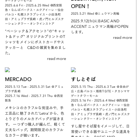
ゲートタワーモール
OPEN！
2025.6.6 Fri - 2025.6.25 Wed @西宮阪
急・なんばパークス・ルクアイーレ・仙台
2025.5.21 Wed @ニュウマン高輪
パルコ・札幌ステラプレイス・小田急町
田・アミュプラザ長崎・虎ノ門ヒルズステ
2025.9.12(fri)にBASIC AND
ーションタワー・オンラインストア
ACCENT ニュウマン高輪がOPEN
“ベーシック＆アクセント”の“キャッ
します。
ト＆ドッグ” オリジナルプリントのT
read more
シャツをメインにポストカードやス
テッカーと C&Dの雑貨を集めまし
た。
read more
MERCADO
すしとそば
2025.5.13 Tue - 2025.5.31 Sat ＠アミュ
2025.5.15 Thu - 2025.6.3 Tue ＠自由が
プラザ長崎
丘・広島パルコ・湘南T-SITE・タカシマヤ
2025.7.16 Wed - 2025.7.31 Thu ＠西宮
ゲートタワーモール
阪急
2025.5.16 Fri - 2025.6.4 Wed @西宮阪
急・なんばパークス・ルクアイーレ・仙台
メキシコのカラフルな街並みや、手
パルコ・札幌ステラプレイス・小田急町
工芸品に魅了された'Letra'から、色
田・アミュプラザ長崎・虎ノ門ヒルズステ
とりどりのメルカドバッグが届きま
ーションタワー・オンラインストア
す。 一つずつ職人が編んだ、軽くて
すし屋やそば屋をイメージして、日
丈夫なバッグ。期間限定のカラフル
常使いできる器やユニークな道具を
なカラーが揃います。
集めました。 BASIC AND