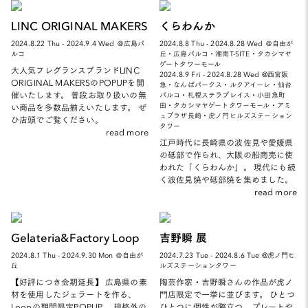
LINC ORIGINAL MAKERS
くらわんか
2024.8.22 Thu - 2024.9.4 Wed ＠広島パ
2024.8.8 Thu - 2024.8.28 Wed ＠自由が
ルコ
丘・広島パルコ・湘南T-SITE・タカシマヤ
ゲートタワーモール
大人気フレグランスブランドLINC
2024.8.9 Fri - 2024.8.28 Wed @西宮阪
ORIGINAL MAKERSのPOPUPを開
急・なんばパークス・ルクアイーレ・仙台
催いたします。 普段お取り扱いの無
パルコ・札幌ステラプレイス・小田急町
田・タカシマヤゲートタワーモール・アミ
い商品を多数品揃えいたします。 ぜ
ュプラザ長崎・虎ノ門ヒルズステーション
ひ店頭でご覧ください。
タワー
read more
江戸時代に長崎県の波佐見や愛媛県
の砥部で作られ、大阪の船商売に使
われた「くらわんか」。 現代にも続
く波佐見焼や砥部焼を集めました。
read more
Gelateria&Factory Loop
吉野瞬 展
2024.8.1 Thu - 2024.9.30 Mon ＠自由が
2024.7.23 Tue - 2024.8.6 Tue @虎ノ門ヒ
丘
ルズステーションタワー
【好評につき会期延長】 広島県の素
陶芸作家・吉野瞬さんの作品が虎ノ
材を使用したジェラートを作る、
門店限定で一挙に並びます。 ひとつ
Loopの期間限定POPUP。 規格外の
ひとつに個性が際立つ、プレートや