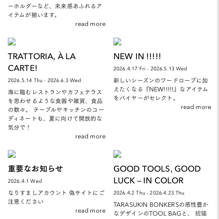
ーホルダーなど、未来感あふれるア
イテムが揃います。
read more
TRATTORIA, À LA
NEW IN !!!!!
CARTE!
2026.4.17 Fri - 2026.5.13 Wed
新しいシーズンのワードローブに加
2026.5.14 Thu - 2026.6.3 Wed
えたくなる『NEW!!!!!』なアイテム
海に臨むレストランやカフェテラス
をバイヤーがセレクト。
を思わせるような食器や雑貨、食品
read more
の数々。 テーブルやキッチンのコー
ディネートも、夏に向けて開放的な
気分で！
read more
重要なお知らせ
GOOD TOOLS, GOOD
LUCK – IN COLOR
2026.4.1 Wed
なりすましアカウント 偽サイトにご
2026.4.2 Thu - 2026.4.23 Thu
注意ください
TARASUKIN BONKERSの感性豊か
read more
なデザインのTOOL BAGと、 招猫