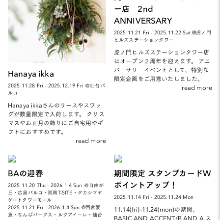
ー店 2nd
ANNIVERSARY
2025.11.21 Fri - 2025.11.22 Sat @虎ノ門
ヒルズステーションタワー
虎ノ門ヒルズステーションタワー店
はオープン２周年を迎えます。 アニ
バーサリーイベントとして、特別な
Hanaya ikka
限定企画をご用意いたしました。
2025.11.28 Fri - 2025.12.19 Fri ＠仙台パ
read more
ルコ
Hanaya ikkaさんのリースやスワッ
グが数量限定で入荷します。 クリス
マスやお正月の飾りにご自宅用やギ
フトにおすすめです。
read more
BAの迎春
期間限定 スタンプカードW
ポイントアップ！
2025.11.20 Thu - 2026.1.4 Sun ＠自由が
丘・広島パルコ・湘南T-SITE・タカシマヤ
2025.11.14 Fri - 2025.11.24 Mon
ゲートタワーモール
2025.11.21 Fri - 2026.1.4 Sun @西宮阪
11.14(fri)-11.24(mon)の期間、
急・なんばパークス・ルクアイーレ・仙台
BASIC AND ACCENT/B AND A ス