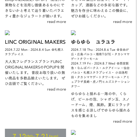
果物などを活用し価値あるものにで
カップ、酒器などの多彩な器です。
きないかと考えて辿り着いたバラエ
魅力を存分に味わえるこの機会に、
ティ豊かなジェラートが揃います。
ぜひお越しください。
read more
read more
LINC ORIGINAL MAKERS
ゆらゆら ユラユラ
2024.7.22 Mon - 2024.8.4 Sun ＠札幌ス
2024.7.18 Thu - 2024.8.6 Tue ＠自由が
テラプレイス
丘・広島パルコ・湘南T-SITE・タカシマヤ
ゲートタワーモール
大人気フレグランスブランドLINC
2024.7.19 Fri - 2024.8.7 Wed ＠西宮阪
ORIGINAL MAKERSのPOPUPを開
急・なんばパークス・ルクアイーレ・仙台
催いたします。 普段お取り扱いの無
パルコ・札幌ステラプレイス・ 小田急町
田・タカシマヤゲートタワーモール・アミ
い商品を多数品揃えいたします。 ぜ
ュプラザ長崎・虎ノ門ヒルズステーション
ひ店頭でご覧ください。
タワー
read more
ゆらゆらと揺れる…海の中、くら
げ、ビールの泡、シャボン玉、スノ
ードーム、煙、風鈴。夏にリラック
スを感じる涼しげでゆらゆら揺れる
ものを集めまし
read more