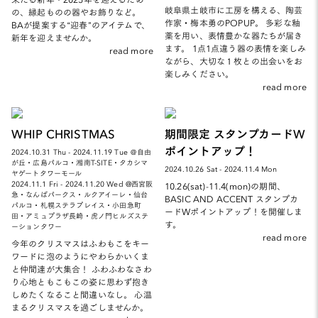
岐阜県土岐市に工房を構える、陶芸
の、縁起ものの器やお飾りなど。
作家・梅本勇のPOPUP。 多彩な釉
BAが提案する“迎春”のアイテムで、
薬を用い、表情豊かな器たちが届き
新年を迎えませんか。
ます。 1点1点違う器の表情を楽しみ
read more
ながら、大切な１枚との出会いをお
楽しみください。
read more
WHIP CHRISTMAS
期間限定 スタンプカードW
ポイントアップ！
2024.10.31 Thu - 2024.11.19 Tue ＠自由
が丘・広島パルコ・湘南T-SITE・タカシマ
2024.10.26 Sat - 2024.11.4 Mon
ヤゲートタワーモール
2024.11.1 Fri - 2024.11.20 Wed @西宮阪
10.26(sat)-11.4(mon)の期間、
急・なんばパークス・ルクアイーレ・仙台
BASIC AND ACCENT スタンプカ
パルコ・札幌ステラプレイス・小田急町
ードWポイントアップ！を開催しま
田・アミュプラザ長崎・虎ノ門ヒルズステ
す。
ーションタワー
read more
今年のクリスマスはふわもこをキー
ワードに泡のようにやわらかいくま
と仲間達が大集合！ ふわふわなさわ
り心地ともこもこの姿に思わず抱き
しめたくなること間違いなし。 心温
まるクリスマスを過ごしませんか。