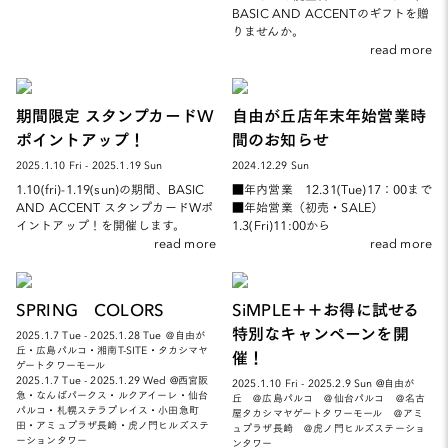
BASIC AND ACCENTのギフトを贈
りませんか。
read more
期間限定 スタンプカードW
自由が丘店年末年始営業時
ポイントアップ！
間のお知らせ
2025.1.10 Fri - 2025.1.19 Sun
2024.12.29 Sun
1.10(fri)-1.19(sun)の期間、BASIC
■年内営業 12.31(Tue)17：00まで
AND ACCENT スタンプカードWポ
■年始営業（初売・SALE）
イントアップ！を開催します。
1.3(Fri)11:00から
read more
read more
SPRING COLORS
SiMPLE＋＋お得に試せる
特別なキャンペーンを開
2025.1.7 Tue - 2025.1.28 Tue ＠自由が
丘・広島パルコ・湘南T-SITE・タカシマヤ
催！
ゲートタワーモール
2025.1.7 Tue - 2025.1.29 Wed @西宮阪
2025.1.10 Fri - 2025.2.9 Sun @自由が
急・なんばパークス・ルクアイーレ・仙台
丘 ＠広島パルコ ＠仙台パルコ ＠名古
パルコ・札幌ステラプレイス・小田急町
屋タカシマヤゲートタワーモール ＠アミ
田・アミュプラザ長崎・虎ノ門ヒルズステ
ュプラザ長崎 ＠虎ノ門ヒルズステーショ
ーションタワー
ンタワー