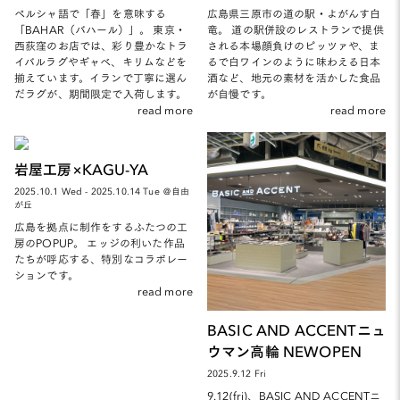
ペルシャ語で「春」を意味する
広島県三原市の道の駅・よがんす白
「BAHAR（バハール）」。 東京・
竜。 道の駅併設のレストランで提供
西荻窪のお店では、彩り豊かなトラ
される本場顔負けのピッツァや、ま
イバルラグやギャベ、キリムなどを
るで白ワインのように味わえる日本
揃えています。イランで丁寧に選ん
酒など、地元の素材を活かした食品
だラグが、期間限定で入荷します。
が自慢です。
read more
read more
岩屋工房×KAGU-YA
2025.10.1 Wed - 2025.10.14 Tue ＠自由
が丘
広島を拠点に制作をするふたつの工
房のPOPUP。 エッジの利いた作品
たちが呼応する、特別なコラボレー
ションです。
read more
BASIC AND ACCENTニュ
ウマン高輪 NEWOPEN
2025.9.12 Fri
9.12(fri)、BASIC AND ACCENTニ