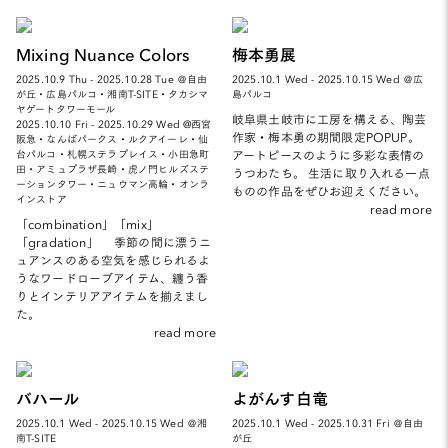
Mixing Nuance Colors
梅本勇展
2025.10.9 Thu - 2025.10.28 Tue ＠自由
2025.10.1 Wed - 2025.10.15 Wed ＠広
が丘・広島パルコ・湘南T-SITE・タカシマ
島パルコ
ヤゲートタワーモール
岐阜県土岐市に工房を構える、陶芸
2025.10.10 Fri - 2025.10.29 Wed @西宮
作家・梅本勇の期間限定POPUP。
阪急・なんばパークス・ルクアイーレ・仙
アートピースのように多彩な表情の
台パルコ・札幌ステラプレイス・小田急町
田・アミュプラザ長崎・虎ノ門ヒルズステ
うつわたち。 生活に取り入れる一点
ーションタワー・ニュウマン高輪・オンラ
ものの作品をぜひお迎えください。
インストア
read more
「combination」「mix」
「gradation」 季節の間に漂うニ
ュアンスのある空気を感じられるよ
うなワードローブアイテム、纏う香
りとインテリアアイテムを揃えまし
た。
read more
バハール
よがんす白竜
2025.10.1 Wed - 2025.10.15 Wed ＠湘
2025.10.1 Wed - 2025.10.31 Fri ＠自由
南T-SITE
が丘