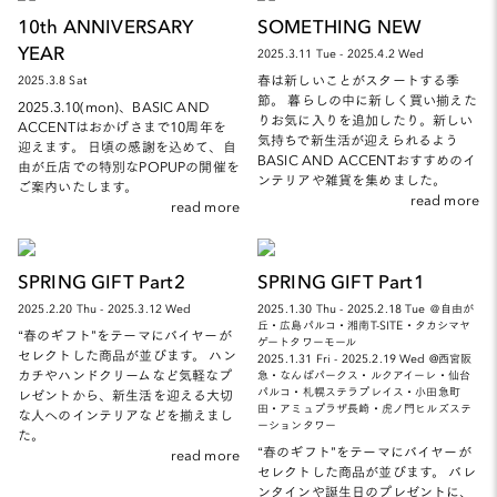
10th ANNIVERSARY
SOMETHING NEW
YEAR
2025.3.11 Tue - 2025.4.2 Wed
春は新しいことがスタートする季
2025.3.8 Sat
節。 暮らしの中に新しく買い揃えた
2025.3.10(mon)、BASIC AND
りお気に入りを追加したり。新しい
ACCENTはおかげさまで10周年を
気持ちで新生活が迎えられるよう
迎えます。 日頃の感謝を込めて、自
BASIC AND ACCENTおすすめのイ
由が丘店での特別なPOPUPの開催を
ンテリアや雑貨を集めました。
ご案内いたします。
read more
read more
SPRING GIFT Part2
SPRING GIFT Part1
2025.2.20 Thu - 2025.3.12 Wed
2025.1.30 Thu - 2025.2.18 Tue ＠自由が
丘・広島パルコ・湘南T-SITE・タカシマヤ
“春のギフト”をテーマにバイヤーが
ゲートタワーモール
セレクトした商品が並びます。 ハン
2025.1.31 Fri - 2025.2.19 Wed @西宮阪
カチやハンドクリームなど気軽なプ
急・なんばパークス・ルクアイーレ・仙台
パルコ・札幌ステラプレイス・小田急町
レゼントから、新生活を迎える大切
田・アミュプラザ長崎・虎ノ門ヒルズステ
な人へのインテリアなどを揃えまし
ーションタワー
た。
“春のギフト”をテーマにバイヤーが
read more
セレクトした商品が並びます。 バレ
ンタインや誕生日のプレゼントに、