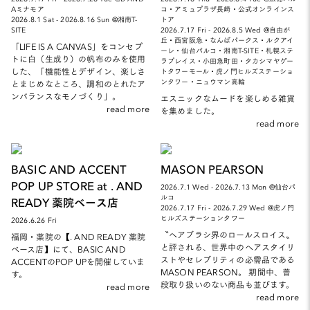
Aミナモア
コ・アミュプラザ長崎・公式オンラインス
2026.8.1 Sat - 2026.8.16 Sun @湘南T-
トア
SITE
2026.7.17 Fri - 2026.8.5 Wed @自由が
丘・西宮阪急・なんばパークス・ルクアイ
「LIFE IS A CANVAS」をコンセプ
ーレ・仙台パルコ・湘南T-SITE・札幌ステ
トに白（生成り）の帆布のみを使用
ラプレイス・小田急町田・タカシマヤゲー
した、「機能性とデザイン、楽しさ
トタワーモール・虎ノ門ヒルズステーショ
ンタワー・ニュウマン高輪
とまじめなところ、調和のとれたア
ンバランスなモノづくり」。
エスニックなムードを楽しめる雑貨
read more
を集めました。
read more
BASIC AND ACCENT
MASON PEARSON
POP UP STORE at . AND
2026.7.1 Wed - 2026.7.13 Mon @仙台パ
ルコ
READY 薬院ベース店
2026.7.17 Fri - 2026.7.29 Wed @虎ノ門
ヒルズステーションタワー
2026.6.26 Fri
〝ヘアブラシ界のロールスロイス〟
福岡・薬院の【. AND READY 薬院
と評される、世界中のヘアスタイリ
ベース店】にて、BASIC AND
ストやセレブリティの必需品である
ACCENTのPOP UPを開催していま
MASON PEARSON。 期間中、普
す。
段取り扱いのない商品も並びます。
read more
read more