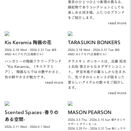
東京のひとつひとつ表情の異なる、
縁起物でありコレクションとしても
楽しめる招き猫。ふたつのブランド
をご紹介します。
read more
Kis Keramia 陶器の花
TARASUKIN BONKERS
2026.3.18 Wed - 2026.3.31 Tue ＠B
2026.3.18 Wed - 2026.3.31 Tue ＠B
AND Aミナモア(広島駅ビル）
AND Aミナモア(広島駅ビル）
ハンガリーの陶器フラワーブランド
タラスキン ボンカースは、近藤 拓也
〝Kis Keramia〟（キスケラミ
と北田 啓之からなるデザインユニッ
ア）。 陶器ならではの艶やかさと、
ト。 伊豆半島での暮らしから生まれ
色の鮮やかさが魅力です。
た、気づきのエッセンスが詰まった
read more
愛らしいアイテムの数々をご紹介し
ます。
read more
Scented Spaces -香りの
MASON PEARSON
ある空間-
2026.3.5 Thu - 2026.3.15 Sun @タカシマ
ヤゲートタワーモール
2026.3.11 Wed - 2026.4.1 Wed
2026.3.20 Fri - 2026.3.31 Tue @ニュウマ