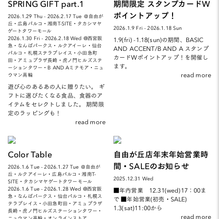
SPRING GIFT part.1
期間限定 スタンプカードW
ポイントアップ！
2026.1.29 Thu - 2026.2.17 Tue ＠自由が
丘・広島パルコ・湘南T-SITE・タカシマヤ
2026.1.9 Fri - 2026.1.18 Sun
ゲートタワーモール
2026.1.30 Fri - 2026.2.18 Wed @西宮阪
1.9(fri) -1.18(sun)の期間、BASIC
急・なんばパークス・ルクアイーレ・仙台
AND ACCENT/B AND A スタンプ
パルコ・札幌ステラプレイス・小田急町
カードWポイントアップ！を開催し
田・アミュプラザ長崎・虎ノ門ヒルズステ
ます。
ーションタワー・B AND Aミナモア・ニュ
read more
ウマン高輪
遊び心のあるあの人に贈りたい。 ギ
フトに選びたくなる食品、食器のア
イテムをセレクトしました。 期間限
定のラッピングも！
read more
Color Table
自由が丘店年末年始営業時
間・SALEのお知らせ
2026.1.6 Tue - 2026.1.27 Tue ＠自由が
丘・ルクアイーレ・広島パルコ・湘南T-
2025.12.31 Wed
SITE・タカシマヤゲートタワーモール
2026.1.6 Tue - 2026.1.28 Wed @西宮阪
■年内営業 12.31(wed)17：00ま
急・なんばパークス・仙台パルコ・札幌ス
で ■年始営業(初売・SALE)
テラプレイス・小田急町田・アミュプラザ
1.3(sat)11:00から
長崎・虎ノ門ヒルズステーションタワー・
read more
ニュウマン高輪・オンラインストア