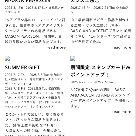
2025.8.1 Fri - 2025.8.17 Sun ＠札幌ステ
2025.7.18 Fri - 2025.7.31 Thu ＠自由が
ラプレイス
丘
‘ヘアブラシ界のロールスロイス’と評
山口県岩国市でガラス作品を制作す
される、世界中のヘアスタイリスト
る工房・ガラス工房○（マル）。
やセレブリティの必需品である
BASIC AND ACCENTブランド10周
MASON PEARSON。 期間中、普
年に際し、“Oriシリーズ”の作品が自
段取り扱いのない商品も並びます。
由が丘限定で登場。
read more
read more
SUMMER GIFT
期間限定 スタンプカードW
ポイントアップ！
2025.7.17 Thu - 2025.8.5 Tue ＠自由が
丘・広島パルコ・湘南T-SITE・タカシマヤ
2025.6.27 Fri - 2025.7.6 Sun
ゲートタワーモール
2025.7.18 Fri - 2025.8.5 Tue @西宮阪
6.27(fri)-7.6(sun)の期間、BASIC
急・なんばパークス・ルクアイーレ・仙台
AND ACCENT/B AND A スタンプ
パルコ・札幌ステラプレイス・小田急町
カードWポイントアップ！を開催し
田・アミュプラザ長崎・虎ノ門ヒルズステ
ます。
ーションタワー・オンラインストア
read more
どこかレトロで楽しい、夏に贈るギ
フトにぴったりな商品を揃えまし
た。 帰省土産や気軽なプレゼント、
大切な人への贈り物。 今年の夏は
BASIC AND ACCENTで楽しく選び