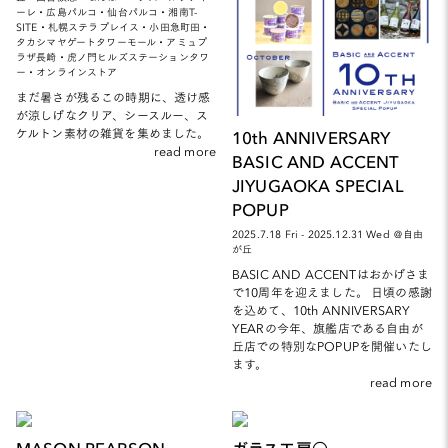
ーレ・広島パルコ・仙台パルコ・湘南T-
SITE・札幌ステラプレイス・小田急町田・
タカシマヤゲートタワーモール・アミュプ
ラザ長崎・虎ノ門ヒルズステーションタワ
ー・オンラインストア
まだ暑さが残るこの時期に、透け感
が涼しげなクリア、シースルー、ス
ケルトン素材の雑貨を集めました。
10th ANNIVERSARY
read more
BASIC AND ACCENT
JIYUGAOKA SPECIAL
POPUP
2025.7.18 Fri - 2025.12.31 Wed ＠自由
が丘
BASIC AND ACCENTはおかげさま
で10周年を迎えました。 日頃の感謝
を込めて、10th ANNIVERSARY
YEARの今年、旗艦店である自由が
丘店での特別なPOPUPを開催いたし
ます。
read more
MASON PEARSON
ガラス工房○