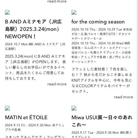
read more
B AND Aミナモア（JR広
for the coming season
島駅）2025.3.24(mon)
2024.10.10 Thu - 2024.10.29 Tue ＠自由
が丘・広島パルコ・湘南T-SITE・タカシマ
NEWOPEN！
ヤゲートタワーモール
2024.10.10 Thu - 2024.10.30 Wed @西
2024.10.7 Mon @B AND A ミナモア（JR
宮阪急・なんばパークス・ルクアイーレ・
広島駅）
仙台パルコ・札幌ステラプレイス・小田急
2025.3.24(mon) にB AND Aミナモ
町田・アミュプラザ長崎・虎ノ門ヒルズス
ア（JR広島駅）がOPENします。 楽
テーションタワー
しい暮らしのお手伝いができるイベ
フワッとした素材感！？色を楽し
ント、商品をたくさんご用意してお
む！？ 秋から冬だからこそ楽しめる
待ちしております。
KNITアイテムを中心に、今年も気に
read more
なるCOLORアイテムをバイヤーが
セレクト。
read more
MATIN et ÉTOILE
Miwa USUI展～日々のあれ
これ～
2024.9.13 Fri - 2024.9.30 Mon ＠アミュ
プラザ長崎
2024.9.17 Tue - 2024.9.30 Mon @札幌ス
スキンケア＆ヘアケア・フレグラン
テラプレイス