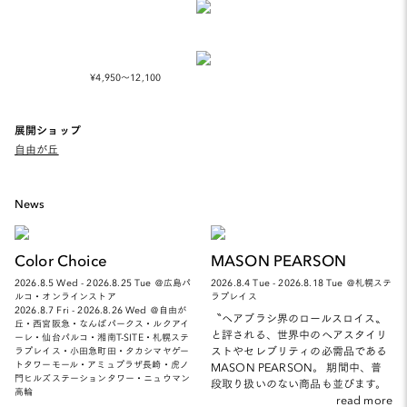
¥4,950～12,100
展開ショップ
自由が丘
News
Color Choice
MASON PEARSON
2026.8.5 Wed - 2026.8.25 Tue ＠広島パ
2026.8.4 Tue - 2026.8.18 Tue ＠札幌ステ
ルコ・オンラインストア
ラプレイス
2026.8.7 Fri - 2026.8.26 Wed ＠自由が
〝ヘアブラシ界のロールスロイス〟
丘・西宮阪急・なんばパークス・ルクアイ
と評される、世界中のヘアスタイリ
ーレ・仙台パルコ・湘南T-SITE・札幌ステ
ストやセレブリティの必需品である
ラプレイス・小田急町田・タカシマヤゲー
トタワーモール・アミュプラザ長崎・虎ノ
MASON PEARSON。 期間中、普
門ヒルズステーションタワー・ニュウマン
段取り扱いのない商品も並びます。
高輪
read more