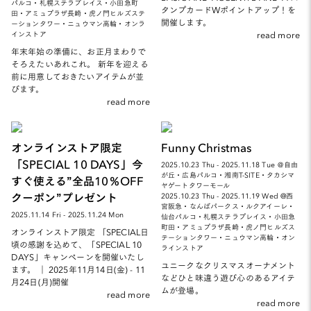
パルコ・札幌ステラプレイス・小田急町
タンプカードWポイントアップ！を
田・アミュプラザ長崎・虎ノ門ヒルズステ
開催します。
ーションタワー・ニュウマン高輪・オンラ
read more
インストア
年末年始の準備に、お正月まわりで
そろえたいあれこれ。 新年を迎える
前に用意しておきたいアイテムが並
びます。
read more
オンラインストア限定
Funny Christmas
「SPECIAL 10 DAYS」今
2025.10.23 Thu - 2025.11.18 Tue ＠自由
が丘・広島パルコ・湘南T-SITE・タカシマ
すぐ使える”全品10％OFF
ヤゲートタワーモール
クーポン”プレゼント
2025.10.23 Thu - 2025.11.19 Wed @西
宮阪急・なんばパークス・ルクアイーレ・
2025.11.14 Fri - 2025.11.24 Mon
仙台パルコ・札幌ステラプレイス・小田急
町田・アミュプラザ長崎・虎ノ門ヒルズス
オンラインストア限定 「SPECIAL日
テーションタワー・ニュウマン高輪・オン
頃の感謝を込めて、「SPECIAL 10
ラインストア
DAYS」キャンペーンを開催いたし
ユニークなクリスマスオーナメント
ます。 ｜ 2025年11月14日(金) - 11
などひと味違う遊び心のあるアイテ
月24日(月)開催
ムが登場。
read more
read more