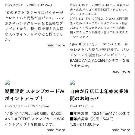
2025.2.20 Thu - 2025.3.12 Wed
2025.1.30 Thu - 2025.2.18 Tue ＠自由が
丘・広島パルコ・湘南T-SITE・タカシマヤ
“春のギフト”をテーマにバイヤーが
ゲートタワーモール
セレクトした商品が並びます。 ハン
2025.1.31 Fri - 2025.2.19 Wed @西宮阪
カチやハンドクリームなど気軽なプ
急・なんばパークス・ルクアイーレ・仙台
パルコ・札幌ステラプレイス・小田急町
レゼントから、新生活を迎える大切
田・アミュプラザ長崎・虎ノ門ヒルズステ
な人へのインテリアなどを揃えまし
ーションタワー
た。
“春のギフト”をテーマにバイヤーが
read more
セレクトした商品が並びます。 バレ
ンタインや誕生日のプレゼントに、
BASIC AND ACCENTのギフトを贈
りませんか。
read more
期間限定 スタンプカードW
自由が丘店年末年始営業時
ポイントアップ！
間のお知らせ
2025.1.10 Fri - 2025.1.19 Sun
2024.12.29 Sun
1.10(fri)-1.19(sun)の期間、BASIC
■年内営業 12.31(Tue)17：00まで
AND ACCENT スタンプカードWポ
■年始営業（初売・SALE）
イントアップ！を開催します。
1.3(Fri)11:00から
read more
read more