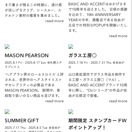
BASIC AND ACCENTはおかげさま
まだ暑さが残るこの時期に、透け感
で10周年を迎えました。 日頃の感謝
が涼しげなクリア、シースルー、ス
を込めて、10th ANNIVERSARY
ケルトン素材の雑貨を集めました。
YEARの今年、旗艦店である自由が
read more
丘店での特別なPOPUPを開催いたし
ます。
read more
MASON PEARSON
ガラス工房○
2025.8.1 Fri - 2025.8.17 Sun ＠札幌ステ
2025.7.18 Fri - 2025.7.31 Thu ＠自由が
ラプレイス
丘
‘ヘアブラシ界のロールスロイス’と評
山口県岩国市でガラス作品を制作す
される、世界中のヘアスタイリスト
る工房・ガラス工房○（マル）。
やセレブリティの必需品である
BASIC AND ACCENTブランド10周
MASON PEARSON。 期間中、普
年に際し、“Oriシリーズ”の作品が自
段取り扱いのない商品も並びます。
由が丘限定で登場。
read more
read more
SUMMER GIFT
期間限定 スタンプカードW
ポイントアップ！
2025.7.17 Thu - 2025.8.5 Tue ＠自由が
丘・広島パルコ・湘南T-SITE・タカシマヤ