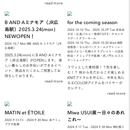
read more
B AND Aミナモア（JR広
for the coming season
島駅）2025.3.24(mon)
2024.10.10 Thu - 2024.10.29 Tue ＠自由
が丘・広島パルコ・湘南T-SITE・タカシマ
NEWOPEN！
ヤゲートタワーモール
2024.10.10 Thu - 2024.10.30 Wed @西
2024.10.7 Mon @B AND A ミナモア（JR
宮阪急・なんばパークス・ルクアイーレ・
広島駅）
仙台パルコ・札幌ステラプレイス・小田急
2025.3.24(mon) にB AND Aミナモ
町田・アミュプラザ長崎・虎ノ門ヒルズス
ア（JR広島駅）がOPENします。 楽
テーションタワー
しい暮らしのお手伝いができるイベ
フワッとした素材感！？色を楽し
ント、商品をたくさんご用意してお
む！？ 秋から冬だからこそ楽しめる
待ちしております。
KNITアイテムを中心に、今年も気に
read more
なるCOLORアイテムをバイヤーが
セレクト。
read more
MATIN et ÉTOILE
Miwa USUI展～日々のあれ
これ～
2024.9.13 Fri - 2024.9.30 Mon ＠アミュ
プラザ長崎
2024.9.17 Tue - 2024.9.30 Mon @札幌ス