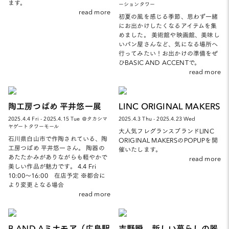
ます。
ーションタワー
read more
初夏の風を感じる季節、思わず一緒
にお出かけしたくなるアイテムを集
めました。 美術館や映画館、美味し
いパン屋さんなど、気になる場所へ
行ってみたい！お出かけの準備をぜ
ひBASIC AND ACCENTで。
read more
陶工房つばめ 平井悠一展
LINC ORIGINAL MAKERS
2025.4.4 Fri - 2025.4.15 Tue ＠タカシマ
2025.4.3 Thu - 2025.4.23 Wed
ヤゲートタワーモール
大人気フレグランスブランドLINC
石川県白山市で作陶されている、陶
ORIGINAL MAKERSのPOPUPを開
工房つばめ 平井悠一さん。 陶器の
催いたします。
あたたかみがありながらも軽やかで
read more
美しい作品が魅力です。 4.4 Fri
10:00～16:00 在店予定 ※都合に
より変更となる場合
read more
B AND Aミナモア（広島駅
吉野瞬 新しい暮らしの器