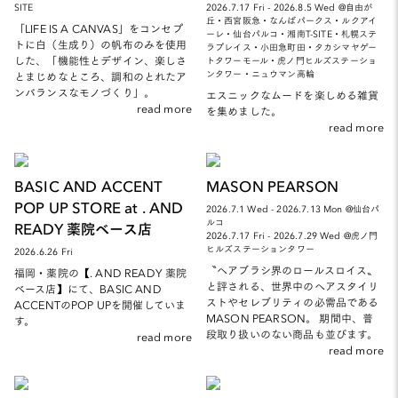
SITE
2026.7.17 Fri - 2026.8.5 Wed @自由が
丘・西宮阪急・なんばパークス・ルクアイ
「LIFE IS A CANVAS」をコンセプ
ーレ・仙台パルコ・湘南T-SITE・札幌ステ
トに白（生成り）の帆布のみを使用
ラプレイス・小田急町田・タカシマヤゲー
した、「機能性とデザイン、楽しさ
トタワーモール・虎ノ門ヒルズステーショ
ンタワー・ニュウマン高輪
とまじめなところ、調和のとれたア
ンバランスなモノづくり」。
エスニックなムードを楽しめる雑貨
read more
を集めました。
read more
BASIC AND ACCENT
MASON PEARSON
POP UP STORE at . AND
2026.7.1 Wed - 2026.7.13 Mon @仙台パ
ルコ
READY 薬院ベース店
2026.7.17 Fri - 2026.7.29 Wed @虎ノ門
ヒルズステーションタワー
2026.6.26 Fri
〝ヘアブラシ界のロールスロイス〟
福岡・薬院の【. AND READY 薬院
と評される、世界中のヘアスタイリ
ベース店】にて、BASIC AND
ストやセレブリティの必需品である
ACCENTのPOP UPを開催していま
MASON PEARSON。 期間中、普
す。
段取り扱いのない商品も並びます。
read more
read more