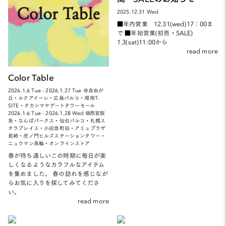
2025.12.31 Wed
■年内営業 12.31(wed)17：00ま
で ■年始営業(初売・SALE)
1.3(sat)11:00から
read more
Color Table
2026.1.6 Tue - 2026.1.27 Tue ＠自由が
丘・ルクアイーレ・広島パルコ・湘南T-
SITE・タカシマヤゲートタワーモール
2026.1.6 Tue - 2026.1.28 Wed @西宮阪
急・なんばパークス・仙台パルコ・札幌ス
テラプレイス・小田急町田・アミュプラザ
長崎・虎ノ門ヒルズステーションタワー・
ニュウマン高輪・オンラインストア
春が待ち遠しいこの時期に毎日が楽
しくなるようなカラフルなアイテム
を集めました。 春の訪れを感じなが
らお気に入りを探してみてくださ
い。
read more