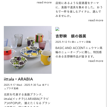
read more
店街にあるような居酒屋をテーマ
に、食器や道具を集めました。 おう
ちで一杯を楽しむアイテム、選んで
みませんか。
read more
吉野瞬 銀の器展
2025.9.12 Fri @ニュウマン高輪
BASIC AND ACCENTニュウマン高
輪のニューオープンに際し、特別感
のある吉野瞬作品が届きます。
read more
iittala・ARABIA
2025.9.17 Wed - 2025.9.30 Tue ＠アミ
ュプラザ長崎
北欧を代表する食器ブランド、
iittala(イッタラ)とARABIA(アラビ
ア)のPOPUP。 揃えたくなるブラン