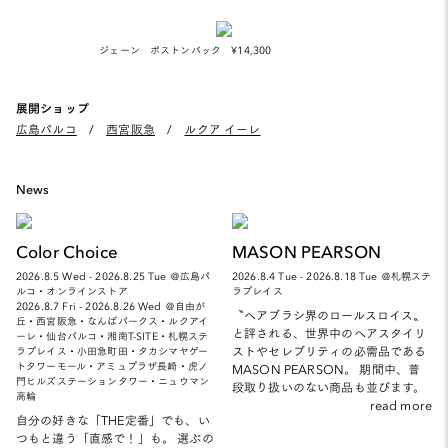
ジェーン ボストンバック ¥14,300
展開ショップ
広島パルコ
/
西宮阪急
/
ルクア イーレ
News
Color Choice
MASON PEARSON
2026.8.5 Wed - 2026.8.25 Tue ＠広島パ
2026.8.4 Tue - 2026.8.18 Tue ＠札幌ステ
ルコ・オンラインストア
ラプレイス
2026.8.7 Fri - 2026.8.26 Wed ＠自由が
〝ヘアブラシ界のロールスロイス〟
丘・西宮阪急・なんばパークス・ルクアイ
と評される、世界中のヘアスタイリ
ーレ・仙台パルコ・湘南T-SITE・札幌ステ
ストやセレブリティの必需品である
ラプレイス・小田急町田・タカシマヤゲー
トタワーモール・アミュプラザ長崎・虎ノ
MASON PEARSON。 期間中、普
門ヒルズステーションタワー・ニュウマン
段取り扱いのない商品も並びます。
高輪
read more
自分の好きな「THE定番」でも、い
つもと違う「直感で！」も。 選ぶの