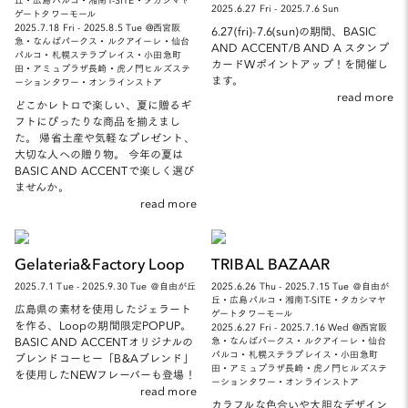
2025.6.27 Fri - 2025.7.6 Sun
ゲートタワーモール
2025.7.18 Fri - 2025.8.5 Tue @西宮阪
6.27(fri)-7.6(sun)の期間、BASIC
急・なんばパークス・ルクアイーレ・仙台
AND ACCENT/B AND A スタンプ
パルコ・札幌ステラプレイス・小田急町
カードWポイントアップ！を開催し
田・アミュプラザ長崎・虎ノ門ヒルズステ
ます。
ーションタワー・オンラインストア
read more
どこかレトロで楽しい、夏に贈るギ
フトにぴったりな商品を揃えまし
た。 帰省土産や気軽なプレゼント、
大切な人への贈り物。 今年の夏は
BASIC AND ACCENTで楽しく選び
ませんか。
read more
Gelateria&Factory Loop
TRIBAL BAZAAR
2025.7.1 Tue - 2025.9.30 Tue ＠自由が丘
2025.6.26 Thu - 2025.7.15 Tue ＠自由が
丘・広島パルコ・湘南T-SITE・タカシマヤ
広島県の素材を使用したジェラート
ゲートタワーモール
を作る、Loopの期間限定POPUP。
2025.6.27 Fri - 2025.7.16 Wed @西宮阪
BASIC AND ACCENTオリジナルの
急・なんばパークス・ルクアイーレ・仙台
パルコ・札幌ステラプレイス・小田急町
ブレンドコーヒー「B&Aブレンド」
田・アミュプラザ長崎・虎ノ門ヒルズステ
を使用したNEWフレーバーも登場！
ーションタワー・オンラインストア
read more
カラフルな色合いや大胆なデザイン