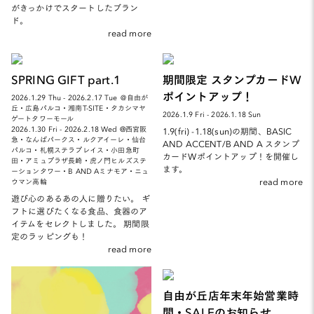
がきっかけでスタートしたブラン
ド。
read more
SPRING GIFT part.1
期間限定 スタンプカードW
ポイントアップ！
2026.1.29 Thu - 2026.2.17 Tue ＠自由が
丘・広島パルコ・湘南T-SITE・タカシマヤ
2026.1.9 Fri - 2026.1.18 Sun
ゲートタワーモール
2026.1.30 Fri - 2026.2.18 Wed @西宮阪
1.9(fri) -1.18(sun)の期間、BASIC
急・なんばパークス・ルクアイーレ・仙台
AND ACCENT/B AND A スタンプ
パルコ・札幌ステラプレイス・小田急町
カードWポイントアップ！を開催し
田・アミュプラザ長崎・虎ノ門ヒルズステ
ます。
ーションタワー・B AND Aミナモア・ニュ
read more
ウマン高輪
遊び心のあるあの人に贈りたい。 ギ
フトに選びたくなる食品、食器のア
イテムをセレクトしました。 期間限
定のラッピングも！
read more
自由が丘店年末年始営業時
間・SALEのお知らせ