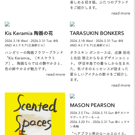
楽しめる招き猫。ふたつのブランド
をご紹介します。
read more
Kis Keramia 陶器の花
TARASUKIN BONKERS
2026.3.18 Wed - 2026.3.31 Tue ＠B
2026.3.18 Wed - 2026.3.31 Tue ＠B
AND Aミナモア(広島駅ビル）
AND Aミナモア(広島駅ビル）
ハンガリーの陶器フラワーブランド
タラスキン ボンカースは、近藤 拓也
〝Kis Keramia〟（キスケラミ
と北田 啓之からなるデザインユニッ
ア）。 陶器ならではの艶やかさと、
ト。 伊豆半島での暮らしから生まれ
色の鮮やかさが魅力です。
た、気づきのエッセンスが詰まった
read more
愛らしいアイテムの数々をご紹介し
ます。
read more
MASON PEARSON
2026.3.5 Thu - 2026.3.15 Sun @タカシマ
ヤゲートタワーモール
2026.3.20 Fri - 2026.3.31 Tue @ニュウマ
ン高輪
〝ヘアブラシ界のロールスロイス〟