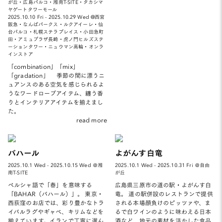
が丘・広島パルコ・湘南T-SITE・タカシマ
ヤゲートタワーモール
2025.10.10 Fri - 2025.10.29 Wed @西宮
阪急・なんばパークス・ルクアイーレ・仙
台パルコ・札幌ステラプレイス・小田急町
田・アミュプラザ長崎・虎ノ門ヒルズステ
ーションタワー・ニュウマン高輪・オンラ
インストア
「combination」「mix」
「gradation」 季節の間に漂うニ
ュアンスのある空気を感じられるよ
うなワードローブアイテム、纏う香
りとインテリアアイテムを揃えまし
た。
read more
バハール
よがんす白竜
2025.10.1 Wed - 2025.10.15 Wed ＠湘
2025.10.1 Wed - 2025.10.31 Fri ＠自由
南T-SITE
が丘
ペルシャ語で「春」を意味する
広島県三原市の道の駅・よがんす白
「BAHAR（バハール）」。 東京・
竜。 道の駅併設のレストランで提供
西荻窪のお店では、彩り豊かなトラ
される本場顔負けのピッツァや、ま
イバルラグやギャベ、キリムなどを
るで白ワインのように味わえる日本
揃えています。イランで丁寧に選ん
酒など、地元の素材を活かした食品