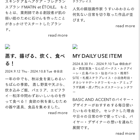
スキンケア＆ヘアケア・フレグラン
テラプレイス
スブランドMATIN et ÉTOILE。 もと
人気の銅版画作家 うすいみわさんの
もとは、薬剤師である創設者が肌の
何気ない日常を切り取った作品が並
弱い姪のために石けんを作ったこと
びます。
がきっかけでスタートしたブラン
read more
ド。
read more
蒸す、揚げる、炊く、食べ
MY DAILY USE ITEM
る！
2024.8.30 Fri - 2024.9.10 Tue @自由が
丘・西宮阪急・なんばパークス・ルクアイ
2024.9.12 Thu - 2024.10.8 Tue ＠全店
ーレ・広島パルコ・仙台パルコ・湘南T-
SITE・札幌ステラプレイス・小田急町田・
一年の中でも、秋は食を楽しめるい
タカシマヤゲートタワーモール・アミュプ
ちばんの季節。 蒸し野菜や天ぷら、
ラザ長崎・虎ノ門ヒルズステーションタワ
炊き込みご飯、パエリア、エビフラ
ー
イ…和洋中問わずおいしいものを作
BASIC AND ACCENTのバイヤー・
って食べる！ 食欲の秋を楽しむため
デザイナーがおすすめする毎日使い
の器や道具、食品を集めました。
たいものを紹介。 セレクトした理由
read more
や日々の日常の中で使っている、バ
イヤー・デザイナーの想いを連ねた
展開です。
read more