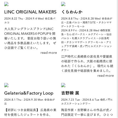
LINC ORIGINAL MAKERS
くらわんか
2024.8.22 Thu - 2024.9.4 Wed ＠広島パ
2024.8.8 Thu - 2024.8.28 Wed ＠自由が
ルコ
丘・広島パルコ・湘南T-SITE・タカシマヤ
ゲートタワーモール
大人気フレグランスブランドLINC
2024.8.9 Fri - 2024.8.28 Wed @西宮阪
ORIGINAL MAKERSのPOPUPを開
急・なんばパークス・ルクアイーレ・仙台
催いたします。 普段お取り扱いの無
パルコ・札幌ステラプレイス・小田急町
田・タカシマヤゲートタワーモール・アミ
い商品を多数品揃えいたします。 ぜ
ュプラザ長崎・虎ノ門ヒルズステーション
ひ店頭でご覧ください。
タワー
read more
江戸時代に長崎県の波佐見や愛媛県
の砥部で作られ、大阪の船商売に使
われた「くらわんか」。 現代にも続
く波佐見焼や砥部焼を集めました。
read more
Gelateria&Factory Loop
吉野瞬 展
2024.8.1 Thu - 2024.9.30 Mon ＠自由が
2024.7.23 Tue - 2024.8.6 Tue @虎ノ門ヒ
丘
ルズステーションタワー
【好評につき会期延長】 広島県の素
陶芸作家・吉野瞬さんの作品が虎ノ
材を使用したジェラートを作る、
門店限定で一挙に並びます。 ひとつ