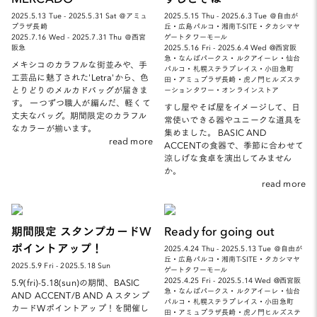
2025.5.13 Tue - 2025.5.31 Sat ＠アミュ
2025.5.15 Thu - 2025.6.3 Tue ＠自由が
プラザ長崎
丘・広島パルコ・湘南T-SITE・タカシマヤ
2025.7.16 Wed - 2025.7.31 Thu ＠西宮
ゲートタワーモール
阪急
2025.5.16 Fri - 2025.6.4 Wed @西宮阪
急・なんばパークス・ルクアイーレ・仙台
メキシコのカラフルな街並みや、手
パルコ・札幌ステラプレイス・小田急町
工芸品に魅了された'Letra'から、色
田・アミュプラザ長崎・虎ノ門ヒルズステ
とりどりのメルカドバッグが届きま
ーションタワー・オンラインストア
す。 一つずつ職人が編んだ、軽くて
すし屋やそば屋をイメージして、日
丈夫なバッグ。期間限定のカラフル
常使いできる器やユニークな道具を
なカラーが揃います。
集めました。 BASIC AND
read more
ACCENTの食器で、季節に合わせて
涼しげな食卓を演出してみません
か。
read more
期間限定 スタンプカードW
Ready for going out
ポイントアップ！
2025.4.24 Thu - 2025.5.13 Tue ＠自由が
丘・広島パルコ・湘南T-SITE・タカシマヤ
2025.5.9 Fri - 2025.5.18 Sun
ゲートタワーモール
2025.4.25 Fri - 2025.5.14 Wed @西宮阪
5.9(fri)-5.18(sun)の期間、BASIC
急・なんばパークス・ルクアイーレ・仙台
AND ACCENT/B AND A スタンプ
パルコ・札幌ステラプレイス・小田急町
カードWポイントアップ！を開催し
田・アミュプラザ長崎・虎ノ門ヒルズステ