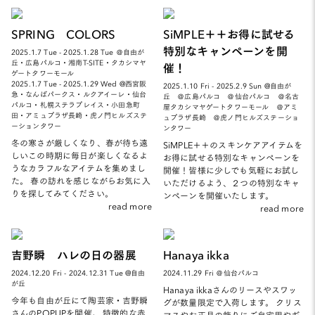
SPRING COLORS
SiMPLE＋＋お得に試せる
特別なキャンペーンを開
2025.1.7 Tue - 2025.1.28 Tue ＠自由が
丘・広島パルコ・湘南T-SITE・タカシマヤ
催！
ゲートタワーモール
2025.1.7 Tue - 2025.1.29 Wed @西宮阪
2025.1.10 Fri - 2025.2.9 Sun @自由が
急・なんばパークス・ルクアイーレ・仙台
丘 ＠広島パルコ ＠仙台パルコ ＠名古
パルコ・札幌ステラプレイス・小田急町
屋タカシマヤゲートタワーモール ＠アミ
田・アミュプラザ長崎・虎ノ門ヒルズステ
ュプラザ長崎 ＠虎ノ門ヒルズステーショ
ーションタワー
ンタワー
冬の寒さが厳しくなり、春が待ち遠
SiMPLE＋＋のスキンケアアイテムを
しいこの時期に毎日が楽しくなるよ
お得に試せる特別なキャンペーンを
うなカラフルなアイテムを集めまし
開催！皆様に少しでも気軽にお試し
た。 春の訪れを感じながらお気に入
いただけるよう、２つの特別なキャ
りを探してみてください。
ンペーンを開催いたします。
read more
read more
吉野瞬 ハレの日の器展
Hanaya ikka
2024.12.20 Fri - 2024.12.31 Tue @自由
2024.11.29 Fri ＠仙台パルコ
が丘
Hanaya ikkaさんのリースやスワッ
今年も自由が丘にて陶芸家・吉野瞬
グが数量限定で入荷します。 クリス
さんのPOPUPを開催。 特徴的な赤
マスやお正月の飾りにご自宅用やギ