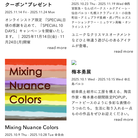
クーポン”プレゼント
2025.10.23 Thu - 2025.11.19 Wed @西
宮阪急・なんばパークス・ルクアイーレ・
2025.11.14 Fri - 2025.11.24 Mon
仙台パルコ・札幌ステラプレイス・小田急
町田・アミュプラザ長崎・虎ノ門ヒルズス
オンラインストア限定 「SPECIAL日
テーションタワー・ニュウマン高輪・オン
頃の感謝を込めて、「SPECIAL 10
ラインストア
DAYS」キャンペーンを開催いたし
ユニークなクリスマスオーナメント
ます。 ｜ 2025年11月14日(金) - 11
などひと味違う遊び心のあるアイテ
月24日(月)開催
ムが登場。
read more
read more
梅本勇展
2025.10.1 Wed - 2025.10.15 Wed ＠広
島パルコ
岐阜県土岐市に工房を構える、陶芸
作家・梅本勇の期間限定POPUP。
アートピースのように多彩な表情の
うつわたち。 生活に取り入れる一点
ものの作品をぜひお迎えください。
read more
Mixing Nuance Colors
2025.10.9 Thu - 2025.10.28 Tue ＠自由