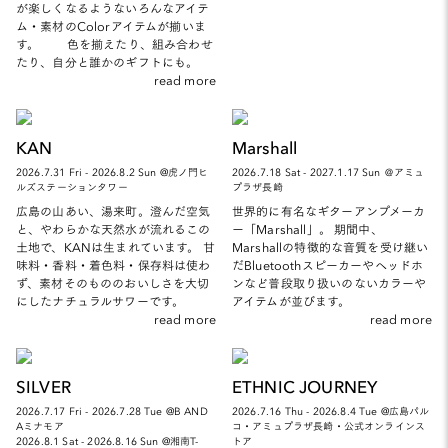
が楽しくなるようないろんなアイテ
ム・素材のColorアイテムが揃いま
す。 色を揃えたり、組み合わせ
たり、自分と誰かのギフトにも。
read more
KAN
Marshall
2026.7.31 Fri - 2026.8.2 Sun @虎ノ門ヒ
2026.7.18 Sat - 2027.1.17 Sun ＠アミュ
ルズステーションタワー
プラザ長崎
広島の山あい、湯来町。澄んだ空気
世界的に有名なギターアンプメーカ
と、やわらかな天然水が流れるこの
ー「Marshall」。 期間中、
土地で、KANは生まれています。 甘
Marshallの特徴的な音質を受け継い
味料・香料・着色料・保存料は使わ
だBluetoothスピーカーやヘッドホ
ず、素材そのもののおいしさを大切
ンなど普段取り扱いのないカラーや
にしたナチュラルサワーです。
アイテムが並びます。
read more
read more
SILVER
ETHNIC JOURNEY
2026.7.17 Fri - 2026.7.28 Tue @B AND
2026.7.16 Thu - 2026.8.4 Tue @広島パル
Aミナモア
コ・アミュプラザ長崎・公式オンラインス
2026.8.1 Sat - 2026.8.16 Sun @湘南T-
トア