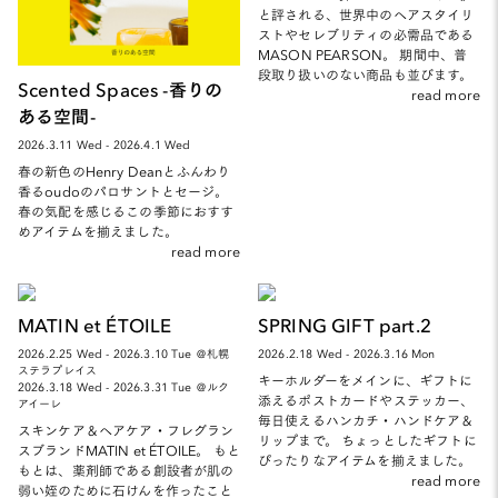
と評される、世界中のヘアスタイリ
ストやセレブリティの必需品である
MASON PEARSON。 期間中、普
段取り扱いのない商品も並びます。
Scented Spaces -香りの
read more
ある空間-
2026.3.11 Wed - 2026.4.1 Wed
春の新色のHenry Deanとふんわり
香るoudoのパロサントとセージ。
春の気配を感じるこの季節におすす
めアイテムを揃えました。
read more
MATIN et ÉTOILE
SPRING GIFT part.2
2026.2.25 Wed - 2026.3.10 Tue ＠札幌
2026.2.18 Wed - 2026.3.16 Mon
ステラプレイス
キーホルダーをメインに、ギフトに
2026.3.18 Wed - 2026.3.31 Tue ＠ルク
添えるポストカードやステッカー、
アイーレ
毎日使えるハンカチ・ハンドケア＆
スキンケア＆ヘアケア・フレグラン
リップまで。 ちょっとしたギフトに
スブランドMATIN et ÉTOILE。 もと
ぴったりなアイテムを揃えました。
もとは、薬剤師である創設者が肌の
read more
弱い姪のために石けんを作ったこと