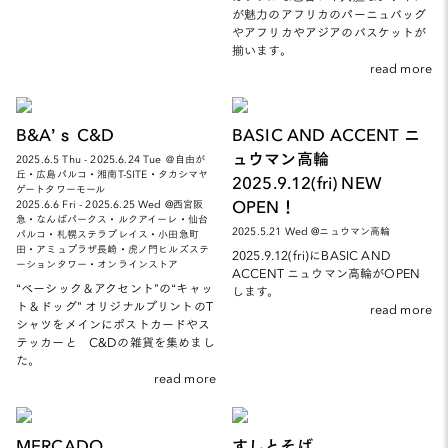
が魅力のアフリカのパーニュバッグ
やアフリカやアジアのバスケットが
揃います。
read more
B&A’ｓ C&D
BASIC AND ACCENT ニ
ュウマン高輪
2025.6.5 Thu - 2025.6.24 Tue ＠自由が
丘・広島パルコ・湘南T-SITE・タカシマヤ
2025.9.12(fri) NEW
ゲートタワーモール
OPEN！
2025.6.6 Fri - 2025.6.25 Wed @西宮阪
急・なんばパークス・ルクアイーレ・仙台
2025.5.21 Wed @ニュウマン高輪
パルコ・札幌ステラプレイス・小田急町
田・アミュプラザ長崎・虎ノ門ヒルズステ
2025.9.12(fri)にBASIC AND
ーションタワー・オンラインストア
ACCENT ニュウマン高輪がOPEN
“ベーシック＆アクセント”の“キャッ
します。
ト＆ドッグ” オリジナルプリントのT
read more
シャツをメインにポストカードやス
テッカーと C&Dの雑貨を集めまし
た。
read more
MERCADO
すしとそば