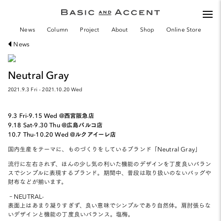
togg
navi
News
Column
Project
About
Shop
Online Store
News
Neutral Gray
2021.9.3 Fri - 2021.10.20 Wed
9.3 Fri-9.15 Wed @西宮阪急店
9.18 Sat-9.30 Thu @広島パルコ店
10.7 Thu-10.20 Wed @ルクアイーレ店
国内生産をテーマに、ものづくりをしているブランド「Neutral Gray」
流行に左右されず、ほんの少し気の利いた機能のデザインを丁度良いバラン
スでシンプルに表現するブランド。期間中、普段は取り扱いのないバッグや
財布などが揃います。
‐NEUTRAL-
表面上はあまり凝りすぎず、良い意味でシンプルであり自然体。肩肘張らな
いデザインと機能の丁度良いバランス。塩梅。