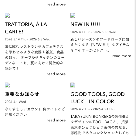
read more
TRATTORIA, À LA
NEW IN !!!!!
CARTE!
2026.4.17 Fri - 2026.5.13 Wed
新しいシーズンのワードローブに加
2026.5.14 Thu - 2026.6.3 Wed
えたくなる『NEW!!!!!』なアイテム
海に臨むレストランやカフェテラス
をバイヤーがセレクト。
を思わせるような食器や雑貨、食品
read more
の数々。 テーブルやキッチンのコー
ディネートも、夏に向けて開放的な
気分で！
read more
重要なお知らせ
GOOD TOOLS, GOOD
LUCK – IN COLOR
2026.4.1 Wed
なりすましアカウント 偽サイトにご
2026.4.2 Thu - 2026.4.23 Thu
注意ください
TARASUKIN BONKERSの感性豊か
read more
なデザインのTOOL BAGと、 招猫
東京のひとつひとつ表情の異なる、
縁起物でありコレクションとしても