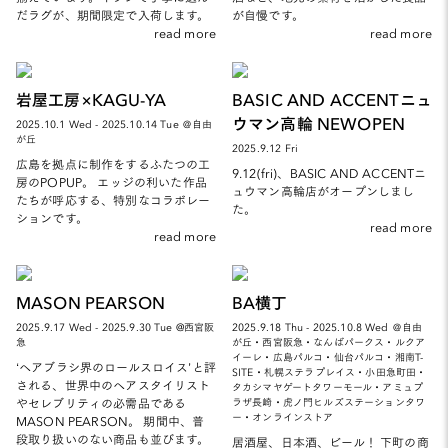
だラグが、期間限定で入荷します。
が自慢です。
read more
read more
岩屋工房×KAGU-YA
BASIC AND ACCENTニュ
ウマン高輪 NEWOPEN
2025.10.1 Wed - 2025.10.14 Tue ＠自由
が丘
2025.9.12 Fri
広島を拠点に制作をするふたつの工
9.12(fri)、BASIC AND ACCENTニ
房のPOPUP。 エッジの利いた作品
ュウマン高輪店がオープンしまし
たちが呼応する、特別なコラボレー
た。
ションです。
read more
read more
MASON PEARSON
BA横丁
2025.9.17 Wed - 2025.9.30 Tue @西宮阪
2025.9.18 Thu - 2025.10.8 Wed ＠自由
急
が丘・西宮阪急・なんばパークス・ルクア
イーレ・広島パルコ・仙台パルコ・湘南T-
‘ヘアブラシ界のロールスロイス’と評
SITE・札幌ステラプレイス・小田急町田・
される、世界中のヘアスタイリスト
タカシマヤゲートタワーモール・アミュプ
やセレブリティの必需品である
ラザ長崎・虎ノ門ヒルズステーションタワ
ー・オンラインストア
MASON PEARSON。 期間中、普
段取り扱いのない商品も並びます。
居酒屋、日本酒、ビール！ 下町の商