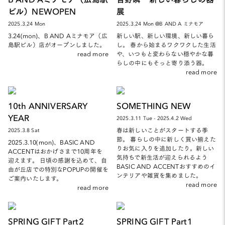
ビル）NEWOPEN
展
2025.3.24 Mon
2025.3.24 Mon @B AND A ミナモア
3.24(mon)、B AND Aミナモア（広
新しい駅、新しい環境、新しい暮ら
島駅ビル）店がオープンしました。
し。 春から始まるワクワクした生活
read more
や、いつもと変わらない穏やかな暮
らしの中にもそっと寄り添う器。
read more
10th ANNIVERSARY
SOMETHING NEW
YEAR
2025.3.11 Tue - 2025.4.2 Wed
春は新しいことがスタートする季
2025.3.8 Sat
節。 暮らしの中に新しく買い揃えた
2025.3.10(mon)、BASIC AND
りお気に入りを追加したり。新しい
ACCENTはおかげさまで10周年を
気持ちで新生活が迎えられるよう
迎えます。 日頃の感謝を込めて、自
BASIC AND ACCENTおすすめのイ
由が丘店での特別なPOPUPの開催を
ンテリアや雑貨を集めました。
ご案内いたします。
read more
read more
SPRING GIFT Part2
SPRING GIFT Part1