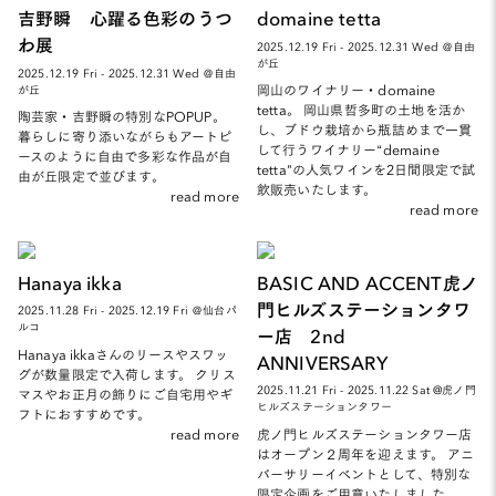
吉野瞬 心躍る色彩のうつ
domaine tetta
わ展
2025.12.19 Fri - 2025.12.31 Wed ＠自由
が丘
2025.12.19 Fri - 2025.12.31 Wed ＠自由
岡山のワイナリー・domaine
が丘
tetta。 岡山県哲多町の土地を活か
陶芸家・吉野瞬の特別なPOPUP。
し、ブドウ栽培から瓶詰めまで一貫
暮らしに寄り添いながらもアートピ
して行うワイナリー“demaine
ースのように自由で多彩な作品が自
tetta”の人気ワインを2日間限定で試
由が丘限定で並びます。
飲販売いたします。
read more
read more
Hanaya ikka
BASIC AND ACCENT虎ノ
門ヒルズステーションタワ
2025.11.28 Fri - 2025.12.19 Fri ＠仙台パ
ルコ
ー店 2nd
Hanaya ikkaさんのリースやスワッ
ANNIVERSARY
グが数量限定で入荷します。 クリス
2025.11.21 Fri - 2025.11.22 Sat @虎ノ門
マスやお正月の飾りにご自宅用やギ
ヒルズステーションタワー
フトにおすすめです。
read more
虎ノ門ヒルズステーションタワー店
はオープン２周年を迎えます。 アニ
バーサリーイベントとして、特別な
限定企画をご用意いたしました。