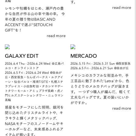
高輪
す。
read more
レモンや牡蠣をはじめ、瀬戸内の豊
かな自然が作る山の幸や海の幸。 今
年の夏の贈り物はBASIC AND
ACCENTで選ぶ“SETOUCHI
GIFT”を！
read more
GALAXY EDIT
MERCADO
2026.6.4 Thu - 2026.6.24 Wed ＠広島パ
2026.5.15 Fri - 2026.5.31 Sun @西宮阪急
ルコ・オンラインストア
2026.6.5 Fri - 2026.6.21 Sun @自由が丘
2026.6.5 Fri - 2026.6.24 Wed @自由が
メキシコのカラフルな街並みや、手
丘・西宮阪急・なんばパークス・ルクアイ
工芸品に魅了された'Letra'から、色
ーレ・仙台パルコ・湘南T-SITE・札幌ステ
とりどりのメルカドバッグが届きま
ラプレイス・小田急町田・タカシマヤゲー
トタワーモール・アミュプラザ長崎・虎ノ
す。 一つずつ職人が編んだ、軽くて
門ヒルズステーションタワー・ニュウマン
丈夫なバッグです。夏の装いにいか
高輪
がですか。
惑星をモチーフにした照明、銀河を
read more
閉じ込めたクリスタルライトや、キ
ラキラと輝くメタリックバッグ、
NASAモチーフのスノードームやキ
ーホルダーなど、未来感あふれるア
イテムが揃います。