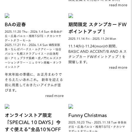
read more
BAの迎春
期間限定 スタンプカードW
ポイントアップ！
2025.11.20 Thu - 2026.1.4 Sun ＠自由が
丘・広島パルコ・湘南T-SITE・タカシマヤ
2025.11.14 Fri - 2025.11.24 Mon
ゲートタワーモール
2025.11.21 Fri - 2026.1.4 Sun @西宮阪
11.14(fri)-11.24(mon)の期間、
急・なんばパークス・ルクアイーレ・仙台
BASIC AND ACCENT/B AND A ス
パルコ・札幌ステラプレイス・小田急町
タンプカードWポイントアップ！を
田・アミュプラザ長崎・虎ノ門ヒルズステ
開催します。
ーションタワー・ニュウマン高輪・オンラ
read more
インストア
年末年始の準備に、お正月まわりで
そろえたいあれこれ。 新年を迎える
前に用意しておきたいアイテムが並
びます。
read more
オンラインストア限定
Funny Christmas
「SPECIAL 10 DAYS」今
2025.10.23 Thu - 2025.11.18 Tue ＠自由
が丘・広島パルコ・湘南T-SITE・タカシマ
すぐ使える”全品10％OFF
ヤゲートタワーモール