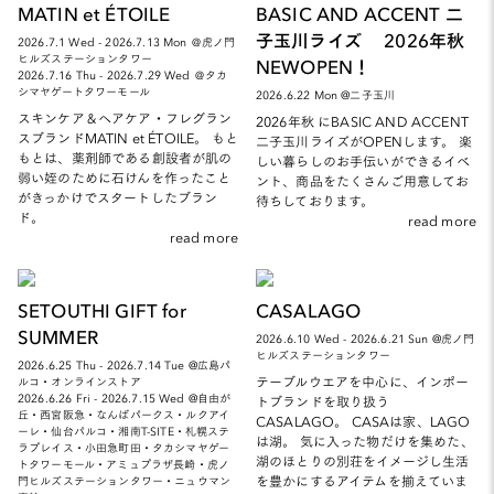
MATIN et ÉTOILE
BASIC AND ACCENT 二
子玉川ライズ 2026年秋
2026.7.1 Wed - 2026.7.13 Mon ＠虎ノ門
ヒルズステーションタワー
NEWOPEN！
2026.7.16 Thu - 2026.7.29 Wed ＠タカ
シマヤゲートタワーモール
2026.6.22 Mon @二子玉川
スキンケア＆ヘアケア・フレグラン
2026年秋 にBASIC AND ACCENT
スブランドMATIN et ÉTOILE。 もと
二子玉川ライズがOPENします。 楽
もとは、薬剤師である創設者が肌の
しい暮らしのお手伝いができるイベ
弱い姪のために石けんを作ったこと
ント、商品をたくさんご用意してお
がきっかけでスタートしたブラン
待ちしております。
ド。
read more
read more
SETOUTHI GIFT for
CASALAGO
SUMMER
2026.6.10 Wed - 2026.6.21 Sun @虎ノ門
ヒルズステーションタワー
2026.6.25 Thu - 2026.7.14 Tue @広島パ
テーブルウエアを中心に、インポー
ルコ・オンラインストア
2026.6.26 Fri - 2026.7.15 Wed @自由が
トブランドを取り扱う
丘・西宮阪急・なんばパークス・ルクアイ
CASALAGO。 CASAは家、LAGO
ーレ・仙台パルコ・湘南T-SITE・札幌ステ
は湖。 気に入った物だけを集めた、
ラプレイス・小田急町田・タカシマヤゲー
湖のほとりの別荘をイメージし生活
トタワーモール・アミュプラザ長崎・虎ノ
を豊かにするアイテムを揃えていま
門ヒルズステーションタワー・ニュウマン