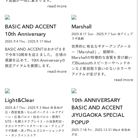
ド食器が一同に集まります。
read more
BASIC AND ACCENT
Marshall
10th Anniversary
2025.8.17 Sun - 2025.9.7 Sun ＠アミュプ
ラザ長崎
2025.9.4 Thu - 2025.9.17 Wed
世界的に有名なギターアンプメーカ
BASIC AND ACCENTはおかげさま
ー「Marshall」。 期間中、
で今年10周年を迎えました。 日頃の
Marshallの特徴的な音質を受け継い
感謝を込めて、10th Anniversaryの
だBluetoothスピーカーやヘッドホ
限定アイテムを展開します。
ンなど普段取り扱いのないカラーや
read more
アイテムが並びます。
read more
Light&Clear
10th ANNIVERSARY
BASIC AND ACCENT
2025.8.7 Thu - 2025.9.3 Wed ＠自由が
丘・西宮阪急・なんばパークス・ルクアイ
JIYUGAOKA SPECIAL
ーレ・広島パルコ・仙台パルコ・湘南T-
POPUP
SITE・札幌ステラプレイス・小田急町田・
タカシマヤゲートタワーモール・アミュプ
2025.7.18 Fri - 2025.12.31 Wed ＠自由
ラザ長崎・虎ノ門ヒルズステーションタワ
が丘
ー・オンラインストア