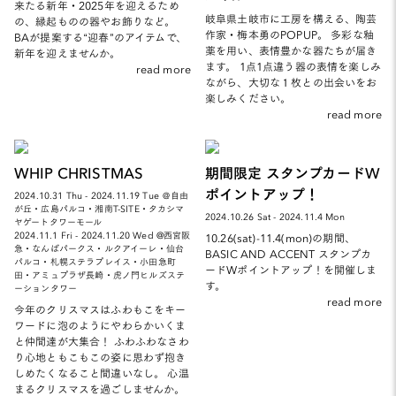
来たる新年・2025年を迎えるため
岐阜県土岐市に工房を構える、陶芸
の、縁起ものの器やお飾りなど。
作家・梅本勇のPOPUP。 多彩な釉
BAが提案する“迎春”のアイテムで、
薬を用い、表情豊かな器たちが届き
新年を迎えませんか。
ます。 1点1点違う器の表情を楽しみ
read more
ながら、大切な１枚との出会いをお
楽しみください。
read more
WHIP CHRISTMAS
期間限定 スタンプカードW
ポイントアップ！
2024.10.31 Thu - 2024.11.19 Tue ＠自由
が丘・広島パルコ・湘南T-SITE・タカシマ
2024.10.26 Sat - 2024.11.4 Mon
ヤゲートタワーモール
2024.11.1 Fri - 2024.11.20 Wed @西宮阪
10.26(sat)-11.4(mon)の期間、
急・なんばパークス・ルクアイーレ・仙台
BASIC AND ACCENT スタンプカ
パルコ・札幌ステラプレイス・小田急町
ードWポイントアップ！を開催しま
田・アミュプラザ長崎・虎ノ門ヒルズステ
す。
ーションタワー
read more
今年のクリスマスはふわもこをキー
ワードに泡のようにやわらかいくま
と仲間達が大集合！ ふわふわなさわ
り心地ともこもこの姿に思わず抱き
しめたくなること間違いなし。 心温
まるクリスマスを過ごしませんか。