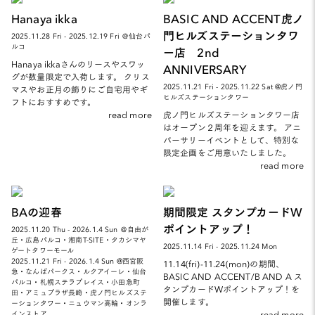
Hanaya ikka
BASIC AND ACCENT虎ノ
門ヒルズステーションタワ
2025.11.28 Fri - 2025.12.19 Fri ＠仙台パ
ルコ
ー店 2nd
Hanaya ikkaさんのリースやスワッ
ANNIVERSARY
グが数量限定で入荷します。 クリス
2025.11.21 Fri - 2025.11.22 Sat @虎ノ門
マスやお正月の飾りにご自宅用やギ
ヒルズステーションタワー
フトにおすすめです。
read more
虎ノ門ヒルズステーションタワー店
はオープン２周年を迎えます。 アニ
バーサリーイベントとして、特別な
限定企画をご用意いたしました。
read more
BAの迎春
期間限定 スタンプカードW
ポイントアップ！
2025.11.20 Thu - 2026.1.4 Sun ＠自由が
丘・広島パルコ・湘南T-SITE・タカシマヤ
2025.11.14 Fri - 2025.11.24 Mon
ゲートタワーモール
2025.11.21 Fri - 2026.1.4 Sun @西宮阪
11.14(fri)-11.24(mon)の期間、
急・なんばパークス・ルクアイーレ・仙台
BASIC AND ACCENT/B AND A ス
パルコ・札幌ステラプレイス・小田急町
タンプカードWポイントアップ！を
田・アミュプラザ長崎・虎ノ門ヒルズステ
開催します。
ーションタワー・ニュウマン高輪・オンラ
read more
インストア