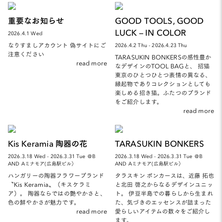
重要なお知らせ
GOOD TOOLS, GOOD
LUCK – IN COLOR
2026.4.1 Wed
なりすましアカウント 偽サイトにご
2026.4.2 Thu - 2026.4.23 Thu
注意ください
TARASUKIN BONKERSの感性豊か
read more
なデザインのTOOL BAGと、 招猫
東京のひとつひとつ表情の異なる、
縁起物でありコレクションとしても
楽しめる招き猫。ふたつのブランド
をご紹介します。
read more
Kis Keramia 陶器の花
TARASUKIN BONKERS
2026.3.18 Wed - 2026.3.31 Tue ＠B
2026.3.18 Wed - 2026.3.31 Tue ＠B
AND Aミナモア(広島駅ビル）
AND Aミナモア(広島駅ビル）
ハンガリーの陶器フラワーブランド
タラスキン ボンカースは、近藤 拓也
〝Kis Keramia〟（キスケラミ
と北田 啓之からなるデザインユニッ
ア）。 陶器ならではの艶やかさと、
ト。 伊豆半島での暮らしから生まれ
色の鮮やかさが魅力です。
た、気づきのエッセンスが詰まった
read more
愛らしいアイテムの数々をご紹介し
ます。