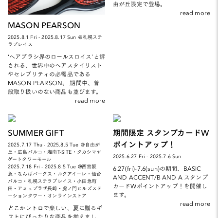
由が丘限定で登場。
read more
MASON PEARSON
2025.8.1 Fri - 2025.8.17 Sun ＠札幌ステ
ラプレイス
‘ヘアブラシ界のロールスロイス’と評
される、世界中のヘアスタイリスト
やセレブリティの必需品である
MASON PEARSON。 期間中、普
段取り扱いのない商品も並びます。
read more
SUMMER GIFT
期間限定 スタンプカードW
ポイントアップ！
2025.7.17 Thu - 2025.8.5 Tue ＠自由が
丘・広島パルコ・湘南T-SITE・タカシマヤ
2025.6.27 Fri - 2025.7.6 Sun
ゲートタワーモール
2025.7.18 Fri - 2025.8.5 Tue @西宮阪
6.27(fri)-7.6(sun)の期間、BASIC
急・なんばパークス・ルクアイーレ・仙台
AND ACCENT/B AND A スタンプ
パルコ・札幌ステラプレイス・小田急町
カードWポイントアップ！を開催し
田・アミュプラザ長崎・虎ノ門ヒルズステ
ます。
ーションタワー・オンラインストア
read more
どこかレトロで楽しい、夏に贈るギ
フトにぴったりな商品を揃えまし