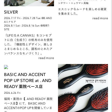
ンタワー・ニュウマン高輪
エスニックなムードを楽しめる雑貨
SILVER
を集めました。
read more
2026.7.17 Fri - 2026.7.28 Tue @B AND
Aミナモア
2026.8.1 Sat - 2026.8.16 Sun @湘南T-
SITE
「LIFE IS A CANVAS」をコンセプ
トに白（生成り）の帆布のみを使用
した、「機能性とデザイン、楽しさ
とまじめなところ、調和のとれたア
ンバランスなモノづくり」。
read more
BASIC AND ACCENT
POP UP STORE at . AND
READY 薬院ベース店
2026.6.26 Fri
福岡・薬院の【. AND READY 薬院
ベース店】にて、BASIC AND
ACCENTのPOP UPを開催していま