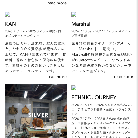
read more
KAN
Marshall
2026.7.31 Fri - 2026.8.2 Sun @虎ノ門ヒ
2026.7.18 Sat - 2027.1.17 Sun ＠アミュ
ルズステーションタワー
プラザ長崎
広島の山あい、湯来町。澄んだ空気
世界的に有名なギターアンプメーカ
と、やわらかな天然水が流れるこの
ー「Marshall」。 期間中、
土地で、KANは生まれています。 甘
Marshallの特徴的な音質を受け継い
味料・香料・着色料・保存料は使わ
だBluetoothスピーカーやヘッドホ
ず、素材そのもののおいしさを大切
ンなど普段取り扱いのないカラーや
にしたナチュラルサワーです。
アイテムが並びます。
read more
read more
ETHNIC JOURNEY
2026.7.16 Thu - 2026.8.4 Tue @広島パル
コ・アミュプラザ長崎・公式オンラインス
トア
2026.7.17 Fri - 2026.8.5 Wed @自由が
丘・西宮阪急・なんばパークス・ルクアイ
ーレ・仙台パルコ・湘南T-SITE・札幌ステ
ラプレイス・小田急町田・タカシマヤゲー
トタワーモール・虎ノ門ヒルズステーショ