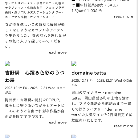
急・なんばパークス・仙台パルコ・札幌ス
で ■年始営業(初売・SALE)
テラプレイス・小田急町田・アミュプラザ
1.3(sat)11:00から
長崎・虎ノ門ヒルズステーションタワー・
read more
ニュウマン高輪・オンラインストア
春が待ち遠しいこの時期に毎日が楽
しくなるようなカラフルなアイテム
を集めました。 春の訪れを感じなが
らお気に入りを探してみてくださ
い。
read more
吉野瞬 心躍る色彩のうつ
domaine tetta
わ展
2025.12.19 Fri - 2025.12.31 Wed ＠自由
が丘
2025.12.19 Fri - 2025.12.31 Wed ＠自由
岡山のワイナリー・domaine
が丘
tetta。 岡山県哲多町の土地を活か
陶芸家・吉野瞬の特別なPOPUP。
し、ブドウ栽培から瓶詰めまで一貫
暮らしに寄り添いながらもアートピ
して行うワイナリー“demaine
ースのように自由で多彩な作品が自
tetta”の人気ワインを2日間限定で試
由が丘限定で並びます。
飲販売いたします。
read more
read more