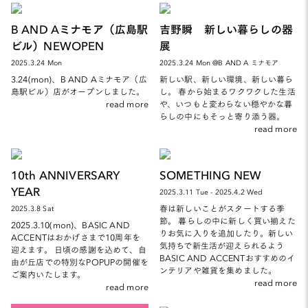
B AND Aミナモア（広島駅
吉野瞬 新しい暮らしの器
ビル）NEWOPEN
展
2025.3.24 Mon
2025.3.24 Mon @B AND A ミナモア
3.24(mon)、B AND Aミナモア（広
新しい駅、新しい環境、新しい暮ら
島駅ビル）店がオープンしました。
し。 春から始まるワクワクした生活
read more
や、いつもと変わらない穏やかな暮
らしの中にもそっと寄り添う器。
read more
10th ANNIVERSARY
SOMETHING NEW
YEAR
2025.3.11 Tue - 2025.4.2 Wed
春は新しいことがスタートする季
2025.3.8 Sat
節。 暮らしの中に新しく買い揃えた
2025.3.10(mon)、BASIC AND
りお気に入りを追加したり。新しい
ACCENTはおかげさまで10周年を
気持ちで新生活が迎えられるよう
迎えます。 日頃の感謝を込めて、自
BASIC AND ACCENTおすすめのイ
由が丘店での特別なPOPUPの開催を
ンテリアや雑貨を集めました。
ご案内いたします。
read more
read more