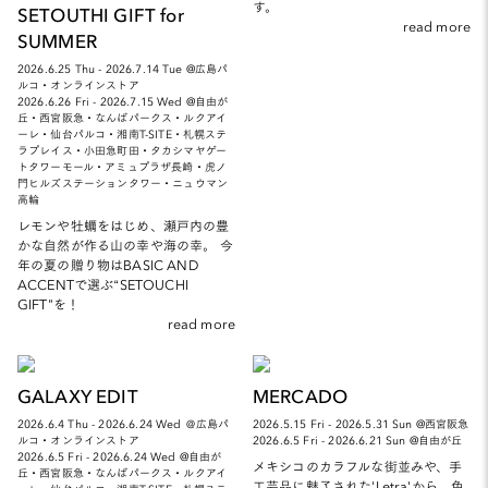
す。
SETOUTHI GIFT for
read more
SUMMER
2026.6.25 Thu - 2026.7.14 Tue @広島パ
ルコ・オンラインストア
2026.6.26 Fri - 2026.7.15 Wed @自由が
丘・西宮阪急・なんばパークス・ルクアイ
ーレ・仙台パルコ・湘南T-SITE・札幌ステ
ラプレイス・小田急町田・タカシマヤゲー
トタワーモール・アミュプラザ長崎・虎ノ
門ヒルズステーションタワー・ニュウマン
高輪
レモンや牡蠣をはじめ、瀬戸内の豊
かな自然が作る山の幸や海の幸。 今
年の夏の贈り物はBASIC AND
ACCENTで選ぶ“SETOUCHI
GIFT”を！
read more
GALAXY EDIT
MERCADO
2026.6.4 Thu - 2026.6.24 Wed ＠広島パ
2026.5.15 Fri - 2026.5.31 Sun @西宮阪急
ルコ・オンラインストア
2026.6.5 Fri - 2026.6.21 Sun @自由が丘
2026.6.5 Fri - 2026.6.24 Wed @自由が
メキシコのカラフルな街並みや、手
丘・西宮阪急・なんばパークス・ルクアイ
工芸品に魅了された'Letra'から、色