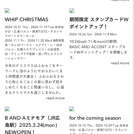
WHIP CHRISTMAS
期間限定 スタンプカードW
ポイントアップ！
2024.10.31 Thu - 2024.11.19 Tue ＠自由
が丘・広島パルコ・湘南T-SITE・タカシマ
2024.10.26 Sat - 2024.11.4 Mon
ヤゲートタワーモール
2024.11.1 Fri - 2024.11.20 Wed @西宮阪
10.26(sat)-11.4(mon)の期間、
急・なんばパークス・ルクアイーレ・仙台
BASIC AND ACCENT スタンプカ
パルコ・札幌ステラプレイス・小田急町
ードWポイントアップ！を開催しま
田・アミュプラザ長崎・虎ノ門ヒルズステ
す。
ーションタワー
read more
今年のクリスマスはふわもこをキー
ワードに泡のようにやわらかいくま
と仲間達が大集合！ ふわふわなさわ
り心地ともこもこの姿に思わず抱き
しめたくなること間違いなし。 心温
まるクリスマスを過ごしませんか。
read more
B AND Aミナモア（JR広
for the coming season
島駅）2025.3.24(mon)
2024.10.10 Thu - 2024.10.29 Tue ＠自由
が丘・広島パルコ・湘南T-SITE・タカシマ
NEWOPEN！