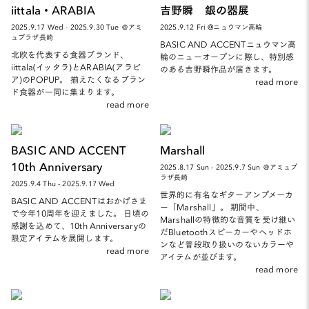
iittala・ARABIA
吉野瞬 銀の器展
2025.9.17 Wed - 2025.9.30 Tue ＠アミ
2025.9.12 Fri @ニュウマン高輪
ュプラザ長崎
BASIC AND ACCENTニュウマン高
北欧を代表する食器ブランド、
輪のニューオープンに際し、特別感
iittala(イッタラ)とARABIA(アラビ
のある吉野瞬作品が届きます。
ア)のPOPUP。 揃えたくなるブラン
read more
ド食器が一同に集まります。
read more
BASIC AND ACCENT
Marshall
10th Anniversary
2025.8.17 Sun - 2025.9.7 Sun ＠アミュプ
ラザ長崎
2025.9.4 Thu - 2025.9.17 Wed
世界的に有名なギターアンプメーカ
BASIC AND ACCENTはおかげさま
ー「Marshall」。 期間中、
で今年10周年を迎えました。 日頃の
Marshallの特徴的な音質を受け継い
感謝を込めて、10th Anniversaryの
だBluetoothスピーカーやヘッドホ
限定アイテムを展開します。
ンなど普段取り扱いのないカラーや
read more
アイテムが並びます。
read more