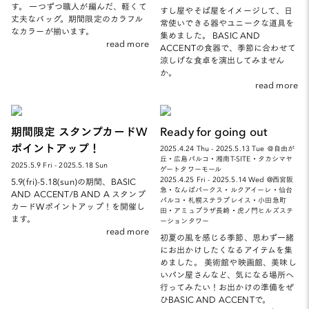
す。 一つずつ職人が編んだ、軽くて
すし屋やそば屋をイメージして、日
丈夫なバッグ。期間限定のカラフル
常使いできる器やユニークな道具を
なカラーが揃います。
集めました。 BASIC AND
read more
ACCENTの食器で、季節に合わせて
涼しげな食卓を演出してみません
か。
read more
期間限定 スタンプカードW
Ready for going out
ポイントアップ！
2025.4.24 Thu - 2025.5.13 Tue ＠自由が
丘・広島パルコ・湘南T-SITE・タカシマヤ
2025.5.9 Fri - 2025.5.18 Sun
ゲートタワーモール
2025.4.25 Fri - 2025.5.14 Wed @西宮阪
5.9(fri)-5.18(sun)の期間、BASIC
急・なんばパークス・ルクアイーレ・仙台
AND ACCENT/B AND A スタンプ
パルコ・札幌ステラプレイス・小田急町
カードWポイントアップ！を開催し
田・アミュプラザ長崎・虎ノ門ヒルズステ
ます。
ーションタワー
read more
初夏の風を感じる季節、思わず一緒
にお出かけしたくなるアイテムを集
めました。 美術館や映画館、美味し
いパン屋さんなど、気になる場所へ
行ってみたい！お出かけの準備をぜ
ひBASIC AND ACCENTで。