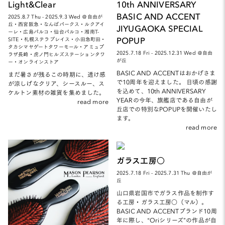
Light&Clear
10th ANNIVERSARY
BASIC AND ACCENT
2025.8.7 Thu - 2025.9.3 Wed ＠自由が
丘・西宮阪急・なんばパークス・ルクアイ
JIYUGAOKA SPECIAL
ーレ・広島パルコ・仙台パルコ・湘南T-
POPUP
SITE・札幌ステラプレイス・小田急町田・
タカシマヤゲートタワーモール・アミュプ
2025.7.18 Fri - 2025.12.31 Wed ＠自由
ラザ長崎・虎ノ門ヒルズステーションタワ
が丘
ー・オンラインストア
BASIC AND ACCENTはおかげさま
まだ暑さが残るこの時期に、透け感
で10周年を迎えました。 日頃の感謝
が涼しげなクリア、シースルー、ス
を込めて、10th ANNIVERSARY
ケルトン素材の雑貨を集めました。
YEARの今年、旗艦店である自由が
read more
丘店での特別なPOPUPを開催いたし
ます。
read more
ガラス工房○
2025.7.18 Fri - 2025.7.31 Thu ＠自由が
丘
山口県岩国市でガラス作品を制作す
る工房・ガラス工房○（マル）。
BASIC AND ACCENTブランド10周
年に際し、“Oriシリーズ”の作品が自