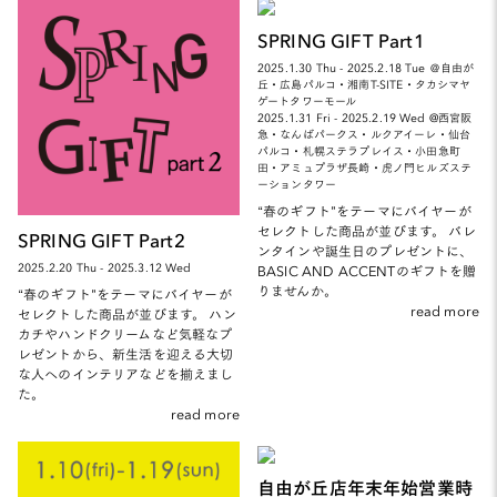
SPRING GIFT Part1
2025.1.30 Thu - 2025.2.18 Tue ＠自由が
丘・広島パルコ・湘南T-SITE・タカシマヤ
ゲートタワーモール
2025.1.31 Fri - 2025.2.19 Wed @西宮阪
急・なんばパークス・ルクアイーレ・仙台
パルコ・札幌ステラプレイス・小田急町
田・アミュプラザ長崎・虎ノ門ヒルズステ
ーションタワー
“春のギフト”をテーマにバイヤーが
セレクトした商品が並びます。 バレ
SPRING GIFT Part2
ンタインや誕生日のプレゼントに、
2025.2.20 Thu - 2025.3.12 Wed
BASIC AND ACCENTのギフトを贈
りませんか。
“春のギフト”をテーマにバイヤーが
read more
セレクトした商品が並びます。 ハン
カチやハンドクリームなど気軽なプ
レゼントから、新生活を迎える大切
な人へのインテリアなどを揃えまし
た。
read more
自由が丘店年末年始営業時