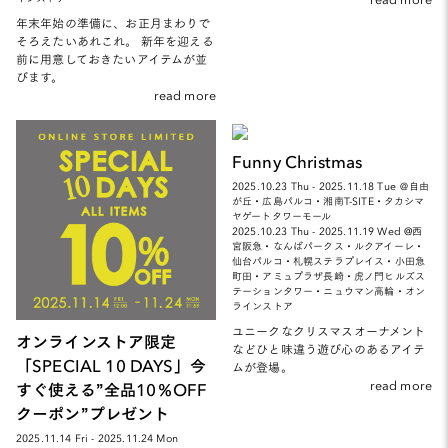
年末年始の準備に、お正月まわりで
そろえたいあれこれ。 新年を迎える
前に用意しておきたいアイテムが並
びます。
read more
Funny Christmas
2025.10.23 Thu - 2025.11.18 Tue ＠自由
が丘・広島パルコ・湘南T-SITE・タカシマ
ヤゲートタワーモール
2025.10.23 Thu - 2025.11.19 Wed @西
宮阪急・なんばパークス・ルクアイーレ・
仙台パルコ・札幌ステラプレイス・小田急
町田・アミュプラザ長崎・虎ノ門ヒルズス
テーションタワー・ニュウマン高輪・オン
ラインストア
ユニークなクリスマスオーナメント
オンラインストア限定
などひと味違う遊び心のあるアイテ
「SPECIAL 10 DAYS」今
ムが登場。
read more
すぐ使える”全品10％OFF
クーポン”プレゼント
2025.11.14 Fri - 2025.11.24 Mon