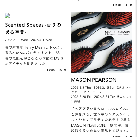
read more
Scented Spaces -香りの
ある空間-
2026.3.11 Wed - 2026.4.1 Wed
春の新色のHenry Deanとふんわり
香るoudoのパロサントとセージ。
春の気配を感じるこの季節におすす
めアイテムを揃えました。
read more
MASON PEARSON
2026.3.5 Thu - 2026.3.15 Sun @タカシマ
ヤゲートタワーモール
2026.3.20 Fri - 2026.3.31 Tue @ニュウマ
ン高輪
〝ヘアブラシ界のロールスロイス〟
と評される、世界中のヘアスタイリ
ストやセレブリティの必需品である
MASON PEARSON。 期間中、普
段取り扱いのない商品も並びます。
read more