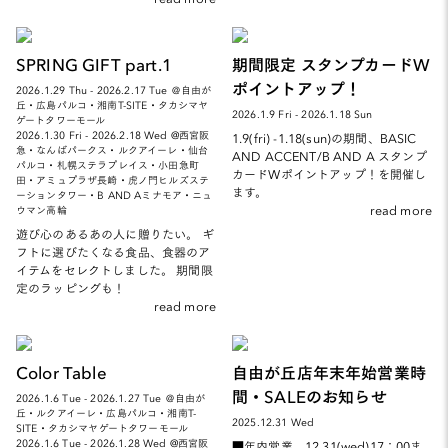
SPRING GIFT part.1
期間限定 スタンプカードW
ポイントアップ！
2026.1.29 Thu - 2026.2.17 Tue ＠自由が
丘・広島パルコ・湘南T-SITE・タカシマヤ
2026.1.9 Fri - 2026.1.18 Sun
ゲートタワーモール
2026.1.30 Fri - 2026.2.18 Wed @西宮阪
1.9(fri) -1.18(sun)の期間、BASIC
急・なんばパークス・ルクアイーレ・仙台
AND ACCENT/B AND A スタンプ
パルコ・札幌ステラプレイス・小田急町
カードWポイントアップ！を開催し
田・アミュプラザ長崎・虎ノ門ヒルズステ
ます。
ーションタワー・B AND Aミナモア・ニュ
read more
ウマン高輪
遊び心のあるあの人に贈りたい。 ギ
フトに選びたくなる食品、食器のア
イテムをセレクトしました。 期間限
定のラッピングも！
read more
Color Table
自由が丘店年末年始営業時
間・SALEのお知らせ
2026.1.6 Tue - 2026.1.27 Tue ＠自由が
丘・ルクアイーレ・広島パルコ・湘南T-
2025.12.31 Wed
SITE・タカシマヤゲートタワーモール
2026.1.6 Tue - 2026.1.28 Wed @西宮阪
■年内営業 12.31(wed)17：00ま