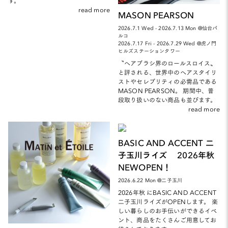
す。
read more
MASON PEARSON
2026.7.1 Wed - 2026.7.13 Mon @仙台パ
ルコ
2026.7.17 Fri - 2026.7.29 Wed @虎ノ門
ヒルズステーションタワー
〝ヘアブラシ界のロールスロイス〟
と評される、世界中のヘアスタイリ
ストやセレブリティの必需品である
MASON PEARSON。 期間中、普
段取り扱いのない商品も並びます。
read more
BASIC AND ACCENT 二
子玉川ライズ 2026年秋
NEWOPEN！
2026.6.22 Mon @二子玉川
2026年秋 にBASIC AND ACCENT
二子玉川ライズがOPENします。 楽
しい暮らしのお手伝いができるイベ
ント、商品をたくさんご用意してお