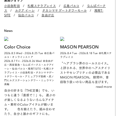
展開ショップ
小田急町田
/
札幌ステラプレイス
/
広島パルコ
/
なんばパーク
ス
/
ルクア イーレ
/
タカシマヤ ゲートタワーモール
/
湘南T-
SITE
/
仙台パルコ
/
自由が丘
News
Color Choice
MASON PEARSON
2026.8.5 Wed - 2026.8.25 Tue ＠広島パ
2026.8.4 Tue - 2026.8.18 Tue ＠札幌ステ
ルコ・オンラインストア
ラプレイス
2026.8.7 Fri - 2026.8.26 Wed ＠自由が
〝ヘアブラシ界のロールスロイス〟
丘・西宮阪急・なんばパークス・ルクアイ
と評される、世界中のヘアスタイリ
ーレ・仙台パルコ・湘南T-SITE・札幌ステ
ストやセレブリティの必需品である
ラプレイス・小田急町田・タカシマヤゲー
トタワーモール・アミュプラザ長崎・虎ノ
MASON PEARSON。 期間中、普
門ヒルズステーションタワー・ニュウマン
段取り扱いのない商品も並びます。
高輪
read more
自分の好きな「THE定番」でも、い
つもと違う「直感で！」も。 選ぶの
が楽しくなるようないろんなアイテ
ム・素材のColorアイテムが揃いま
す。 色を揃えたり、組み合わせ
たり、自分と誰かのギフトにも。