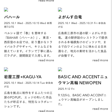
read more
バハール
よがんす白竜
2025.10.1 Wed - 2025.10.15 Wed ＠湘
2025.10.1 Wed - 2025.10.31 Fri ＠自由
南T-SITE
が丘
ペルシャ語で「春」を意味する
広島県三原市の道の駅・よがんす白
「BAHAR（バハール）」。 東京・
竜。 道の駅併設のレストランで提供
西荻窪のお店では、彩り豊かなトラ
される本場顔負けのピッツァや、ま
イバルラグやギャベ、キリムなどを
るで白ワインのように味わえる日本
揃えています。イランで丁寧に選ん
酒など、地元の素材を活かした食品
だラグが、期間限定で入荷します。
が自慢です。
read more
read more
岩屋工房×KAGU-YA
BASIC AND ACCENTニュ
ウマン高輪 NEWOPEN
2025.10.1 Wed - 2025.10.14 Tue ＠自由
が丘
2025.9.12 Fri
広島を拠点に制作をするふたつの工
9.12(fri)、BASIC AND ACCENTニ
房のPOPUP。 エッジの利いた作品
ュウマン高輪店がオープンしまし
たちが呼応する、特別なコラボレー
た。
ションです。
read more
read more