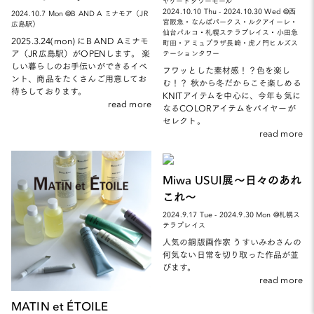
ヤゲートタワーモール
2024.10.10 Thu - 2024.10.30 Wed @西
2024.10.7 Mon @B AND A ミナモア（JR
宮阪急・なんばパークス・ルクアイーレ・
広島駅）
仙台パルコ・札幌ステラプレイス・小田急
2025.3.24(mon) にB AND Aミナモ
町田・アミュプラザ長崎・虎ノ門ヒルズス
ア（JR広島駅）がOPENします。 楽
テーションタワー
しい暮らしのお手伝いができるイベ
フワッとした素材感！？色を楽し
ント、商品をたくさんご用意してお
む！？ 秋から冬だからこそ楽しめる
待ちしております。
KNITアイテムを中心に、今年も気に
read more
なるCOLORアイテムをバイヤーが
セレクト。
read more
Miwa USUI展～日々のあれ
これ～
2024.9.17 Tue - 2024.9.30 Mon @札幌ス
テラプレイス
人気の銅版画作家 うすいみわさんの
何気ない日常を切り取った作品が並
びます。
read more
MATIN et ÉTOILE