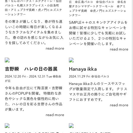
急・なんばパークス・ルクアイーレ・仙台
丘 ＠広島パルコ ＠仙台パルコ ＠名古
パルコ・札幌ステラプレイス・小田急町
屋タカシマヤゲートタワーモール ＠アミ
田・アミュプラザ長崎・虎ノ門ヒルズステ
ュプラザ長崎 ＠虎ノ門ヒルズステーショ
ーションタワー
ンタワー
冬の寒さが厳しくなり、春が待ち遠
SiMPLE＋＋のスキンケアアイテムを
しいこの時期に毎日が楽しくなるよ
お得に試せる特別なキャンペーンを
うなカラフルなアイテムを集めまし
開催！皆様に少しでも気軽にお試し
た。 春の訪れを感じながらお気に入
いただけるよう、２つの特別なキャ
りを探してみてください。
ンペーンを開催いたします。
read more
read more
吉野瞬 ハレの日の器展
Hanaya ikka
2024.12.20 Fri - 2024.12.31 Tue @自由
2024.11.29 Fri ＠仙台パルコ
が丘
Hanaya ikkaさんのリースやスワッ
今年も自由が丘にて陶芸家・吉野瞬
グが数量限定で入荷します。 クリス
さんのPOPUPを開催。 特徴的な赤
マスやお正月の飾りにご自宅用やギ
色やシックな黒色を個性的に用い
フトにおすすめです。
た、ハレの日を彩る吉野さんの作品
read more
が集います。
read more