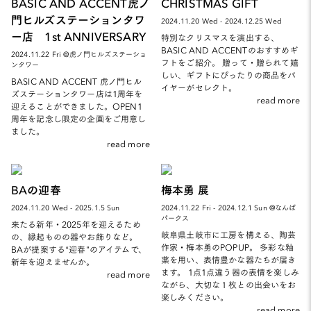
BASIC AND ACCENT虎ノ
CHRISTMAS GIFT
門ヒルズステーションタワ
2024.11.20 Wed - 2024.12.25 Wed
ー店 1st ANNIVERSARY
特別なクリスマスを演出する、
BASIC AND ACCENTのおすすめギ
2024.11.22 Fri @虎ノ門ヒルズステーショ
フトをご紹介。 贈って・贈られて嬉
ンタワー
しい、ギフトにぴったりの商品をバ
BASIC AND ACCENT 虎ノ門ヒル
イヤーがセレクト。
ズステーションタワー店は1周年を
read more
迎えることができました。OPEN1
周年を記念し限定の企画をご用意し
ました。
read more
BAの迎春
梅本勇 展
2024.11.20 Wed - 2025.1.5 Sun
2024.11.22 Fri - 2024.12.1 Sun @なんば
パークス
来たる新年・2025年を迎えるため
岐阜県土岐市に工房を構える、陶芸
の、縁起ものの器やお飾りなど。
作家・梅本勇のPOPUP。 多彩な釉
BAが提案する“迎春”のアイテムで、
薬を用い、表情豊かな器たちが届き
新年を迎えませんか。
ます。 1点1点違う器の表情を楽しみ
read more
ながら、大切な１枚との出会いをお
楽しみください。
read more