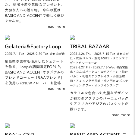
た。 帰省土産や気軽なプレゼント、
大切な人への贈り物。 今年の夏は
BASIC AND ACCENTで楽しく選び
ませんか。
read more
Gelateria&Factory Loop
TRIBAL BAZAAR
2025.7.1 Tue - 2025.9.30 Tue ＠自由が丘
2025.6.26 Thu - 2025.7.15 Tue ＠自由が
丘・広島パルコ・湘南T-SITE・タカシマヤ
広島県の素材を使用したジェラート
ゲートタワーモール
を作る、Loopの期間限定POPUP。
2025.6.27 Fri - 2025.7.16 Wed @西宮阪
BASIC AND ACCENTオリジナルの
急・なんばパークス・ルクアイーレ・仙台
パルコ・札幌ステラプレイス・小田急町
ブレンドコーヒー「B&Aブレンド」
田・アミュプラザ長崎・虎ノ門ヒルズステ
を使用したNEWフレーバーも登場！
ーションタワー・オンラインストア
read more
カラフルな色合いや大胆なデザイン
が魅力のアフリカのパーニュバッグ
やアフリカやアジアのバスケットが
揃います。
read more
B&A’ｓ C&D
BASIC AND ACCENT ニ