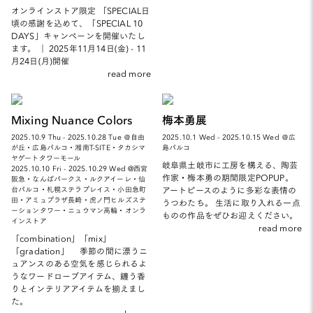
オンラインストア限定 「SPECIAL日
頃の感謝を込めて、「SPECIAL 10
DAYS」キャンペーンを開催いたし
ます。 ｜ 2025年11月14日(金) - 11
月24日(月)開催
read more
Mixing Nuance Colors
梅本勇展
2025.10.9 Thu - 2025.10.28 Tue ＠自由
2025.10.1 Wed - 2025.10.15 Wed ＠広
が丘・広島パルコ・湘南T-SITE・タカシマ
島パルコ
ヤゲートタワーモール
岐阜県土岐市に工房を構える、陶芸
2025.10.10 Fri - 2025.10.29 Wed @西宮
作家・梅本勇の期間限定POPUP。
阪急・なんばパークス・ルクアイーレ・仙
アートピースのように多彩な表情の
台パルコ・札幌ステラプレイス・小田急町
田・アミュプラザ長崎・虎ノ門ヒルズステ
うつわたち。 生活に取り入れる一点
ーションタワー・ニュウマン高輪・オンラ
ものの作品をぜひお迎えください。
インストア
read more
「combination」「mix」
「gradation」 季節の間に漂うニ
ュアンスのある空気を感じられるよ
うなワードローブアイテム、纏う香
りとインテリアアイテムを揃えまし
た。