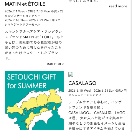
待ちしております。
MATIN et ÉTOILE
read more
2026.7.1 Wed - 2026.7.13 Mon ＠虎ノ門
ヒルズステーションタワー
2026.7.16 Thu - 2026.7.29 Wed ＠タカ
シマヤゲートタワーモール
スキンケア＆ヘアケア・フレグラン
スブランドMATIN et ÉTOILE。 もと
もとは、薬剤師である創設者が肌の
弱い姪のために石けんを作ったこと
がきっかけでスタートしたブラン
ド。
read more
CASALAGO
2026.6.10 Wed - 2026.6.21 Sun @虎ノ門
ヒルズステーションタワー
テーブルウエアを中心に、インポー
トブランドを取り扱う
CASALAGO。 CASAは家、LAGO
は湖。 気に入った物だけを集めた、
湖のほとりの別荘をイメージし生活
を豊かにするアイテムを揃えていま