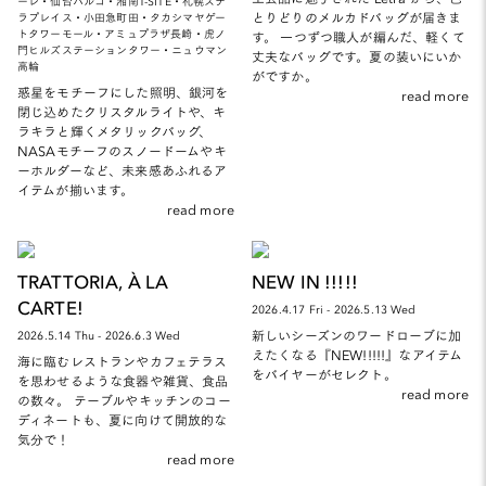
ーレ・仙台パルコ・湘南T-SITE・札幌ステ
とりどりのメルカドバッグが届きま
ラプレイス・小田急町田・タカシマヤゲー
トタワーモール・アミュプラザ長崎・虎ノ
す。 一つずつ職人が編んだ、軽くて
門ヒルズステーションタワー・ニュウマン
丈夫なバッグです。夏の装いにいか
高輪
がですか。
惑星をモチーフにした照明、銀河を
read more
閉じ込めたクリスタルライトや、キ
ラキラと輝くメタリックバッグ、
NASAモチーフのスノードームやキ
ーホルダーなど、未来感あふれるア
イテムが揃います。
read more
TRATTORIA, À LA
NEW IN !!!!!
CARTE!
2026.4.17 Fri - 2026.5.13 Wed
新しいシーズンのワードローブに加
2026.5.14 Thu - 2026.6.3 Wed
えたくなる『NEW!!!!!』なアイテム
海に臨むレストランやカフェテラス
をバイヤーがセレクト。
を思わせるような食器や雑貨、食品
read more
の数々。 テーブルやキッチンのコー
ディネートも、夏に向けて開放的な
気分で！
read more