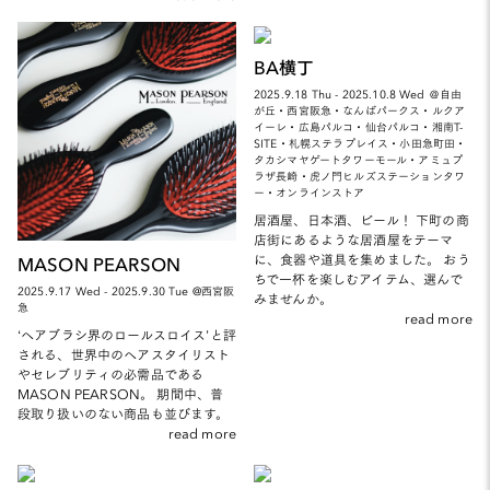
BA横丁
2025.9.18 Thu - 2025.10.8 Wed ＠自由
が丘・西宮阪急・なんばパークス・ルクア
イーレ・広島パルコ・仙台パルコ・湘南T-
SITE・札幌ステラプレイス・小田急町田・
タカシマヤゲートタワーモール・アミュプ
ラザ長崎・虎ノ門ヒルズステーションタワ
ー・オンラインストア
居酒屋、日本酒、ビール！ 下町の商
店街にあるような居酒屋をテーマ
に、食器や道具を集めました。 おう
MASON PEARSON
ちで一杯を楽しむアイテム、選んで
2025.9.17 Wed - 2025.9.30 Tue @西宮阪
みませんか。
急
read more
‘ヘアブラシ界のロールスロイス’と評
される、世界中のヘアスタイリスト
やセレブリティの必需品である
MASON PEARSON。 期間中、普
段取り扱いのない商品も並びます。
read more