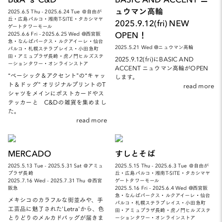
ュウマン高輪
2025.6.5 Thu - 2025.6.24 Tue ＠自由が
丘・広島パルコ・湘南T-SITE・タカシマヤ
2025.9.12(fri) NEW
ゲートタワーモール
OPEN！
2025.6.6 Fri - 2025.6.25 Wed @西宮阪
急・なんばパークス・ルクアイーレ・仙台
2025.5.21 Wed @ニュウマン高輪
パルコ・札幌ステラプレイス・小田急町
田・アミュプラザ長崎・虎ノ門ヒルズステ
2025.9.12(fri)にBASIC AND
ーションタワー・オンラインストア
ACCENT ニュウマン高輪がOPEN
“ベーシック＆アクセント”の“キャッ
します。
ト＆ドッグ” オリジナルプリントのT
read more
シャツをメインにポストカードやス
テッカーと C&Dの雑貨を集めまし
た。
read more
MERCADO
すしとそば
2025.5.13 Tue - 2025.5.31 Sat ＠アミュ
2025.5.15 Thu - 2025.6.3 Tue ＠自由が
プラザ長崎
丘・広島パルコ・湘南T-SITE・タカシマヤ
2025.7.16 Wed - 2025.7.31 Thu ＠西宮
ゲートタワーモール
阪急
2025.5.16 Fri - 2025.6.4 Wed @西宮阪
急・なんばパークス・ルクアイーレ・仙台
メキシコのカラフルな街並みや、手
パルコ・札幌ステラプレイス・小田急町
工芸品に魅了された'Letra'から、色
田・アミュプラザ長崎・虎ノ門ヒルズステ
とりどりのメルカドバッグが届きま
ーションタワー・オンラインストア