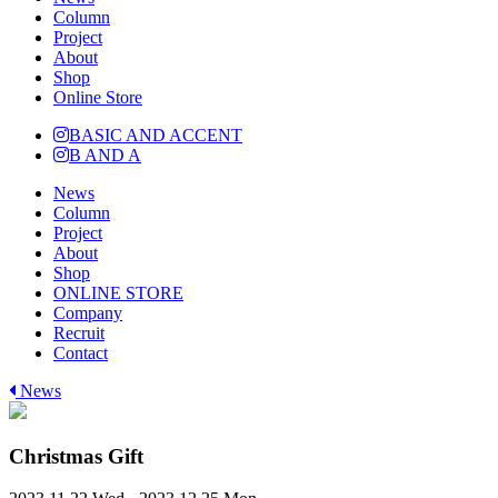
Column
Project
About
Shop
Online Store
BASIC AND ACCENT
B AND A
News
Column
Project
About
Shop
ONLINE STORE
Company
Recruit
Contact
News
Christmas Gift