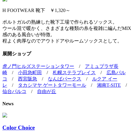
H FOOTWEAR 靴下 ￥1,320～
ポルトガルの熟練した靴下工場で作られるソックス。
ウール混で暖かく、さまざまな種類の糸を複雑に編んだMIX
感のある風合いが特徴。
程よく肉厚なのでアウトドアやルームソックスとして。
展開ショップ
虎ノ門ヒルズステーションタワー
/
アミュプラザ長
崎
/
小田急町田
/
札幌ステラプレイス
/
広島パル
コ
/
西宮阪急
/
なんばパークス
/
ルクア イー
レ
/
タカシマヤ ゲートタワーモール
/
湘南T-SITE
/
仙台パルコ
/
自由が丘
News
Color Choice