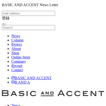
BASIC AND ACCENT News Letter
登録
toggle
navigation
News
Column
Project
About
Shop
Online Store
Company
Recruit
Contact
BASIC AND ACCENT
B AND A
News